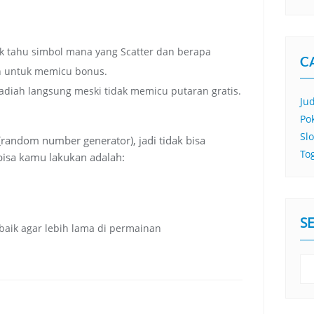
uk tahu simbol mana yang Scatter dan berapa
C
n untuk memicu bonus.
diah langsung meski tidak memicu putaran gratis.
Jud
Po
Sl
random number generator), jadi tidak bisa
To
bisa kamu lakukan adalah:
S
baik agar lebih lama di permainan