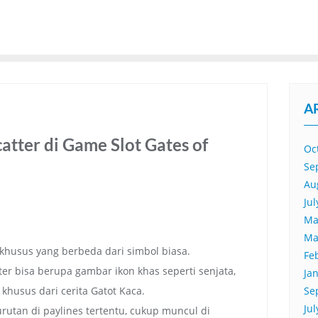
A
tter di Game Slot Gates of
Oc
Se
Au
Ju
Ma
Ma
 khusus yang berbeda dari simbol biasa.
Fe
ter bisa berupa gambar ikon khas seperti senjata,
Ja
 khusus dari cerita Gatot Kaca.
Se
Ju
rutan di paylines tertentu, cukup muncul di