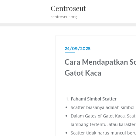
Skip
Centroseut
to
centroseut.org
content
24/09/2025
Cara Mendapatkan Sca
Gatot Kaca
Pahami Simbol Scatter
Scatter biasanya adalah simbol
Dalam Gates of Gatot Kaca, Scat
lambang tertentu, atau karakter
Scatter tidak harus muncul beru