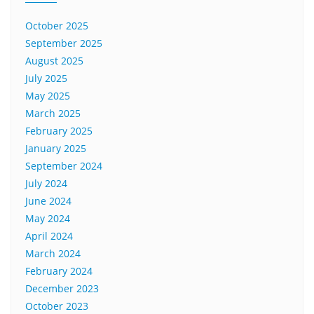
October 2025
September 2025
August 2025
July 2025
May 2025
March 2025
February 2025
January 2025
September 2024
July 2024
June 2024
May 2024
April 2024
March 2024
February 2024
December 2023
October 2023