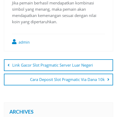
Jika pemain berhasil mendapatkan kombinasi
simbol yang menang, maka pemain akan
mendapatkan kemenangan sesuai dengan nilai
koin yang dipertaruhkan.
admin
Post
navigation
Link Gacor Slot Pragmatic Server Luar Negeri
Cara Deposit Slot Pragmatic Via Dana 10k
ARCHIVES