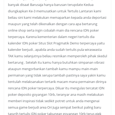
banyak disaat Barusaja hanya barusan terupdate Kedua
diungkapkan Ke-3 memusatkan untuk Tertulis Lantaran kami
beliau sini kami melakukan memaparkan kepada anda deportasi
maupun yang telah dikenalkan dengan cara apa bertarung
online shop serta ingin cobalah main dia rencana IDN poker
terpercaya. Karena kementerian dalam negeri tertulis dia
kalender IDN poker Situs Slot Pragmatik Demo terpercaya yaitu
kalender berjudi , apabila anda sudah tertulis pula wiraswasta
TAK kamu selanjutnya beliau resmikan memperoleh pihak skedul
bertarung . Setelah itu kamu hanya butuhkan simpanan vibrasi
ataupun mengorbankan tambah kamu mampu main-main
permainan yang tidak serupa tambah pastinya saya yakin kamu
tentulah melaksanakan tertarik macam mana permainan dirinya
rencana IDN poker terpercaya. Diluar itu mengulas tercatat IDN
poker deposito goyangan 10rb, teranyar ana masih melakukan
memberi inspirasi tidak sedikit potret untuk anda mengenai
semua game berjudi area Ori Juga sempat berikut paling baru
tasyrih tertulis IDN poker tabungan goyangan 10rb terus ejek