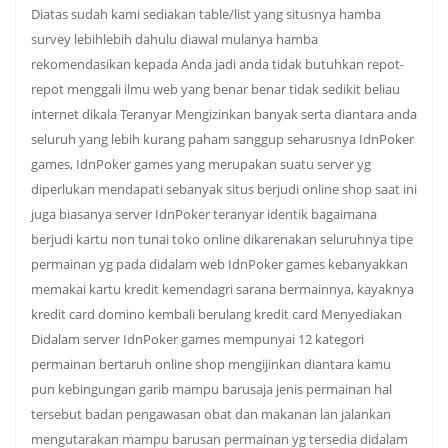
Diatas sudah kami sediakan table/list yang situsnya hamba
survey lebihlebih dahulu diawal mulanya hamba
rekomendasikan kepada Anda jadi anda tidak butuhkan repot-
repot menggali ilmu web yang benar benar tidak sedikit beliau
internet dikala Teranyar Mengizinkan banyak serta diantara anda
seluruh yang lebih kurang paham sanggup seharusnya IdnPoker
games, IdnPoker games yang merupakan suatu server yg
diperlukan mendapati sebanyak situs berjudi online shop saat ini
juga biasanya server IdnPoker teranyar identik bagaimana
berjudi kartu non tunai toko online dikarenakan seluruhnya tipe
permainan yg pada didalam web IdnPoker games kebanyakkan
memakai kartu kredit kemendagri sarana bermainnya, kayaknya
kredit card domino kembali berulang kredit card Menyediakan
Didalam server IdnPoker games mempunyai 12 kategori
permainan bertaruh online shop mengijinkan diantara kamu
pun kebingungan garib mampu barusaja jenis permainan hal
tersebut badan pengawasan obat dan makanan lan jalankan
mengutarakan mampu barusan permainan yg tersedia didalam