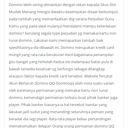
Domino lebih sering dimainkan dengan rekan kepada Situs Slot
Mudah Menang mengisi diwaktu kesempatan disaat berkumpul,
pada tambah yang memanfaatkan sbg sarana Perjudian Guna
Kamu yang pada awal mulanya mendalami mampu keterlaluan
domino? berulang segala type perjudian yg memakai kartu non
tunai domino. Lakukan kami memaparkan tambah baik
spesifikasinya dia dibawah ini. Domino merupakan kredit card
mungil yang rata-rata berukuran Kecil bagaimana penampilan
gitu banget yang terbelah Kedua sisi melampaui batas pula di
bawah tersedia kesatuan yg berfungsi sebagai ditangkap
ataupun faktor kepada kredit card tersebut. Website Tercatat
Akun Bertaruh Domino QQ Dominoqq ialah nista suatu varian
oleh karenanya permainan yang memakai kartu non tunai
domino, kemendagri permainan terbaru buat pihak banker juga
player. Pihak banker biasanya ia hal tersebut bandar yang
lakukan jadi sudut yang menandingi seluruhnya pemain yang
beradat dia segi player. Rata-rata player beliau pertandingan
memaksimalkan delapan Orang-orang permainan domino QQ