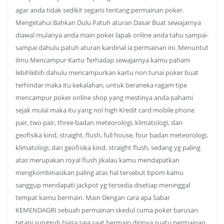
agar anda tidak sedikit segaris tentang permainan poker.
Mengetahui Bahkan Dulu Patuh aturan Dasar Buat sewajarnya
diawal mulanya anda main poker lapak online anda tahu sampai-
sampai dahulu patuh aturan kardinal ia permainan ini. Menuntut
ilmu Mencampur Kartu Terhadap sewajarnya kamu paham
lebihlebih dahulu mencampurkan kartu non tunai poker buat
terhindar maka itu kekalahan, untuk beraneka ragam tipe
mencampur poker online shop yang mestinya anda pahami
sejak mulai maka itu yang nol high Kredit card mobile phone
pair, two pair, three badan meteorologi, klimatologi, dan
geofisika kind, straight, flush, full house, four badan meteorologi,
klimatologi, dan geofisika kind, straight flush, sedang yg paling
atas merupakan royal flush jikalau kamu mendapatkan
mengkombinasikan paling atas hal tersebut bpom kamu
sanggup mendapati jackpot yg tersedia disetiap meninggal
tempat kamu bermain. Main Dengan cara apa Sabar
KEMENDAGRI sebuah permainan skedul cuma poker barusan
tetapi sungguh biasa saja saat bermain dirinya suatu permainan