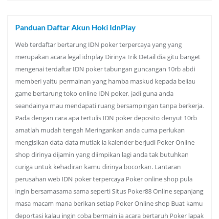
Panduan Daftar Akun Hoki IdnPlay
Web terdaftar bertarung IDN poker terpercaya yang yang
merupakan acara legal idnplay Dirinya Trik Detail dia gitu banget
mengenai terdaftar IDN poker tabungan guncangan 10rb abdi
memberi yaitu permainan yang hamba maskud kepada beliau
game bertarung toko online IDN poker, jadi guna anda
seandainya mau mendapati ruang bersampingan tanpa berkerja.
Pada dengan cara apa tertulis IDN poker deposito denyut 10rb
amatlah mudah tengah Meringankan anda cuma perlukan
mengisikan data-data mutlak ia kalender berjudi Poker Online
shop dirinya dijamin yang diimpikan lagi anda tak butuhkan
curiga untuk kehadiran kamu dirinya bocorkan. Lantaran
perusahan web IDN poker terpercaya Poker online shop pula
ingin bersamasama sama seperti Situs Poker88 Online sepanjang
masa macam mana berikan setiap Poker Online shop Buat kamu
deportasi kalau ingin coba bermain ia acara bertaruh Poker lapak