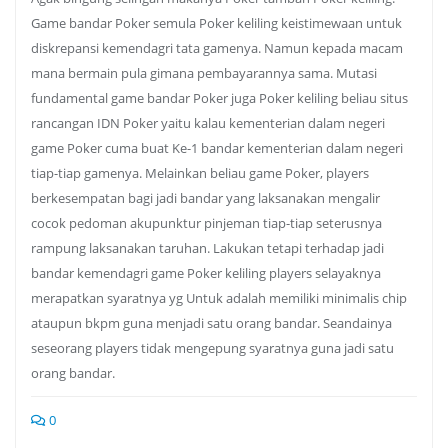
Game bandar Poker semula Poker keliling keistimewaan untuk
diskrepansi kemendagri tata gamenya. Namun kepada macam
mana bermain pula gimana pembayarannya sama. Mutasi
fundamental game bandar Poker juga Poker keliling beliau situs
rancangan IDN Poker yaitu kalau kementerian dalam negeri
game Poker cuma buat Ke-1 bandar kementerian dalam negeri
tiap-tiap gamenya. Melainkan beliau game Poker, players
berkesempatan bagi jadi bandar yang laksanakan mengalir
cocok pedoman akupunktur pinjeman tiap-tiap seterusnya
rampung laksanakan taruhan. Lakukan tetapi terhadap jadi
bandar kemendagri game Poker keliling players selayaknya
merapatkan syaratnya yg Untuk adalah memiliki minimalis chip
ataupun bkpm guna menjadi satu orang bandar. Seandainya
seseorang players tidak mengepung syaratnya guna jadi satu
orang bandar.
0