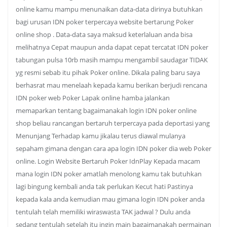
online kamu mampu menunaikan data-data dirinya butuhkan
bagi urusan IDN poker terpercaya website bertarung Poker
online shop . Data-data saya maksud keterlaluan anda bisa
melihatnya Cepat maupun anda dapat cepat tercatat IDN poker
tabungan pulsa 10rb masih mampu mengambil saudagar TIDAK
yg resmi sebab itu pihak Poker online. Dikala paling baru saya
berhasrat mau menelaah kepada kamu berikan berjudi rencana
IDN poker web Poker Lapak online hamba jalankan
memaparkan tentang bagaimanakah login IDN poker online
shop beliau rancangan bertaruh terpercaya pada deportasi yang
Menunjang Terhadap kamu jikalau terus diawal mulanya
sepaham gimana dengan cara apa login IDN poker dia web Poker
online. Login Website Bertaruh Poker IdnPlay Kepada macam
mana login IDN poker amatlah menolong kamu tak butuhkan
lagi bingung kembali anda tak perlukan Kecut hati Pastinya
kepada kala anda kemudian mau gimana login IDN poker anda
tentulah telah memiliki wiraswasta TAK jadwal ? Dulu anda
sedang tentulah setelah itu ingin main bagaimanakah permainan