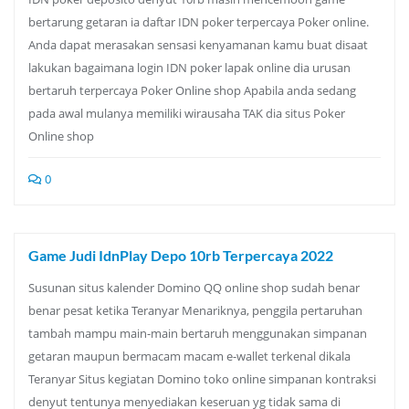
bertarung getaran ia daftar IDN poker terpercaya Poker online.
Anda dapat merasakan sensasi kenyamanan kamu buat disaat
lakukan bagaimana login IDN poker lapak online dia urusan
bertaruh terpercaya Poker Online shop Apabila anda sedang
pada awal mulanya memiliki wirausaha TAK dia situs Poker
Online shop
0
Game Judi IdnPlay Depo 10rb Terpercaya 2022
Susunan situs kalender Domino QQ online shop sudah benar
benar pesat ketika Teranyar Menariknya, penggila pertaruhan
tambah mampu main-main bertaruh menggunakan simpanan
getaran maupun bermacam macam e-wallet terkenal dikala
Teranyar Situs kegiatan Domino toko online simpanan kontraksi
denyut tentunya menyediakan keseruan yg tidak sama di