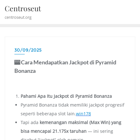
Skip
Centroseut
to
centroseut.org
content
30/09/2025
🎰 Cara Mendapatkan Jackpot di Pyramid
Bonanza
Pahami Apa Itu Jackpot di Pyramid Bonanza
Pyramid Bonanza tidak memiliki jackpot progresif
seperti beberapa slot lain.
win178
Tapi ada
kemenangan maksimal (Max Win) yang
bisa mencapai 21.175x taruhan
— ini sering
disebut “jackpot” oleh pemain.