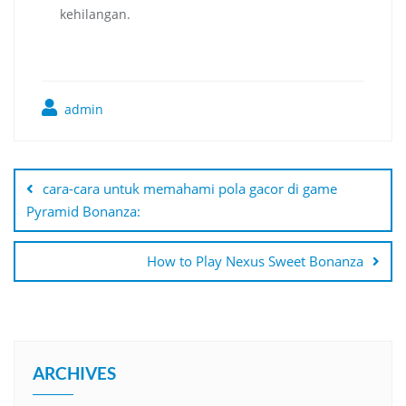
kehilangan.
admin
Post
navigation
cara-cara untuk memahami pola gacor di game
Pyramid Bonanza:
How to Play Nexus Sweet Bonanza
ARCHIVES