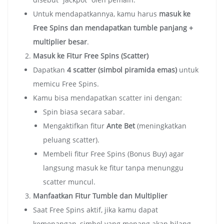
Untuk mendapatkannya, kamu harus
masuk ke
Free Spins dan mendapatkan tumble panjang +
multiplier besar
.
Masuk ke Fitur Free Spins (Scatter)
Dapatkan
4 scatter (simbol piramida emas)
untuk
memicu Free Spins.
Kamu bisa mendapatkan scatter ini dengan:
Spin biasa secara sabar.
Mengaktifkan fitur
Ante Bet
(meningkatkan
peluang scatter).
Membeli fitur Free Spins (Bonus Buy) agar
langsung masuk ke fitur tanpa menunggu
scatter muncul.
Manfaatkan Fitur Tumble dan Multiplier
Saat Free Spins aktif, jika kamu dapat
kemenangan, simbol yang menang akan hilang