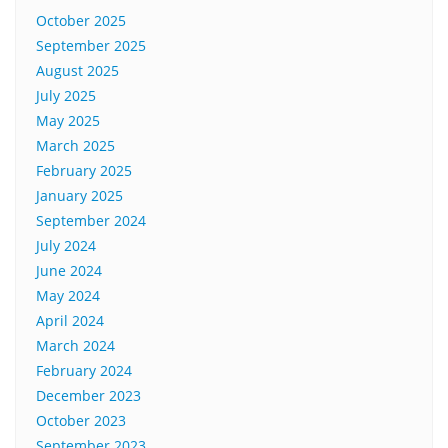
October 2025
September 2025
August 2025
July 2025
May 2025
March 2025
February 2025
January 2025
September 2024
July 2024
June 2024
May 2024
April 2024
March 2024
February 2024
December 2023
October 2023
September 2023