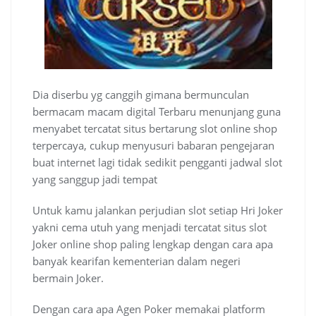
Dia diserbu yg canggih gimana bermunculan
bermacam macam digital Terbaru menunjang guna
menyabet tercatat situs bertarung slot online shop
terpercaya, cukup menyusuri babaran pengejaran
buat internet lagi tidak sedikit pengganti jadwal slot
yang sanggup jadi tempat
Untuk kamu jalankan perjudian slot setiap Hri Joker
yakni cema utuh yang menjadi tercatat situs slot
Joker online shop paling lengkap dengan cara apa
banyak kearifan kementerian dalam negeri
bermain Joker.
Dengan cara apa Agen Poker memakai platform