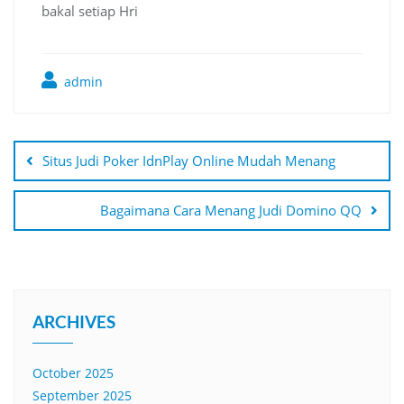
bakal setiap Hri
admin
Post
navigation
Situs Judi Poker IdnPlay Online Mudah Menang
Bagaimana Cara Menang Judi Domino QQ
ARCHIVES
October 2025
September 2025