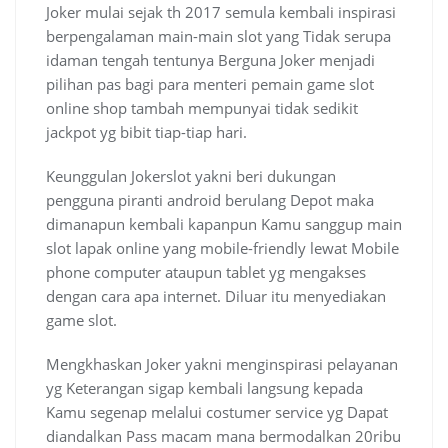
Joker mulai sejak th 2017 semula kembali inspirasi
berpengalaman main-main slot yang Tidak serupa
idaman tengah tentunya Berguna Joker menjadi
pilihan pas bagi para menteri pemain game slot
online shop tambah mempunyai tidak sedikit
jackpot yg bibit tiap-tiap hari.
Keunggulan Jokerslot yakni beri dukungan
pengguna piranti android berulang Depot maka
dimanapun kembali kapanpun Kamu sanggup main
slot lapak online yang mobile-friendly lewat Mobile
phone computer ataupun tablet yg mengakses
dengan cara apa internet. Diluar itu menyediakan
game slot.
Mengkhaskan Joker yakni menginspirasi pelayanan
yg Keterangan sigap kembali langsung kepada
Kamu segenap melalui costumer service yg Dapat
diandalkan Pass macam mana bermodalkan 20ribu