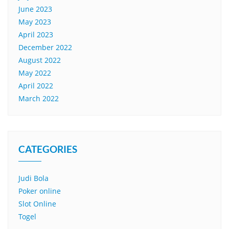
June 2023
May 2023
April 2023
December 2022
August 2022
May 2022
April 2022
March 2022
CATEGORIES
Judi Bola
Poker online
Slot Online
Togel