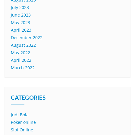
July 2023
June 2023
May 2023
April 2023
December 2022
August 2022
May 2022
April 2022
March 2022
CATEGORIES
Judi Bola
Poker online
Slot Online