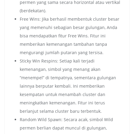
permen yang sama secara horizontal atau vertikal
(berdekatan).
Free Wins: Jika berhasil membentuk cluster besar
yang memenuhi sebagian besar gulungan, Anda
bisa mendapatkan fitur Free Wins. Fitur ini
memberikan kemenangan tambahan tanpa
mengurangi jumlah putaran yang tersisa.
Sticky Win Respins: Setiap kali terjadi
kemenangan, simbol yang menang akan
“menempel” di tempatnya, sementara gulungan
lainnya berputar kembali. Ini memberikan
kesempatan untuk menambah cluster dan
meningkatkan kemenangan. Fitur ini terus
berlanjut selama cluster baru terbentuk.
Random Wild Spawn: Secara acak, simbol Wild
permen berlian dapat muncul di gulungan,