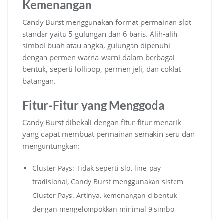
Kemenangan
Candy Burst menggunakan format permainan slot
standar yaitu 5 gulungan dan 6 baris. Alih-alih
simbol buah atau angka, gulungan dipenuhi
dengan permen warna-warni dalam berbagai
bentuk, seperti lollipop, permen jeli, dan coklat
batangan.
Fitur-Fitur yang Menggoda
Candy Burst dibekali dengan fitur-fitur menarik
yang dapat membuat permainan semakin seru dan
menguntungkan:
Cluster Pays: Tidak seperti slot line-pay
tradisional, Candy Burst menggunakan sistem
Cluster Pays. Artinya, kemenangan dibentuk
dengan mengelompokkan minimal 9 simbol