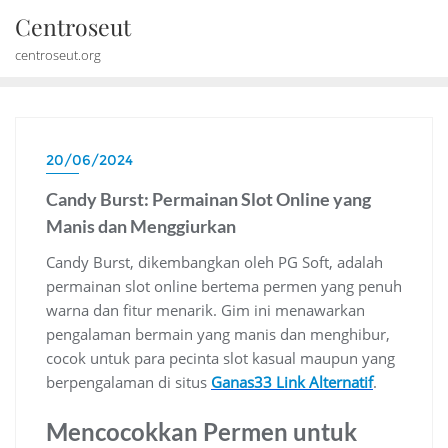
Skip
Centroseut
to
centroseut.org
content
20/06/2024
Candy Burst: Permainan Slot Online yang
Manis dan Menggiurkan
Candy Burst, dikembangkan oleh PG Soft, adalah
permainan slot online bertema permen yang penuh
warna dan fitur menarik. Gim ini menawarkan
pengalaman bermain yang manis dan menghibur,
cocok untuk para pecinta slot kasual maupun yang
berpengalaman di situs
Ganas33 Link Alternatif
.
Mencocokkan Permen untuk