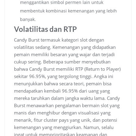
menggantikan simbol permen lain untuk
membentuk kombinasi kemenangan yang lebih
banyak.
Volatilitas dan RTP
Candy Burst termasuk kategori slot dengan
volatilitas sedang. Kemenangan yang didapatkan
pemain memiliki besaran yang wajar dan terjadi
cukup sering. Beberapa sumber menyebutkan
bahwa Candy Burst memiliki RTP (Return to Player)
sekitar 96.95%, yang tergolong tinggi. Angka ini
menunjukkan bahwa secara teori, pemain bisa
mendapatkan kembali 96.95% dari uang yang
mereka taruhkan dalam jangka waktu lama. Candy
Burst menawarkan pengalaman bermain slot yang
manis dan menghibur dengan visualisasi yang
menarik, fitur cluster pays yang unik, dan potensi
kemenangan yang menggiurkan. Namun, selalu
ingat untuk memprioritaskan keamanan dan