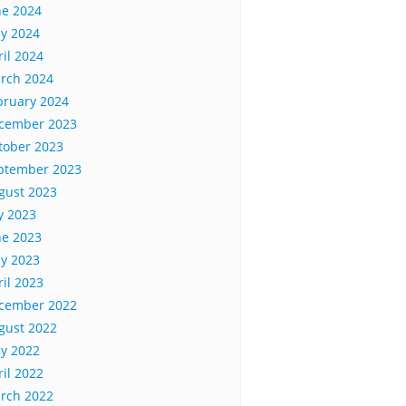
ne 2024
y 2024
ril 2024
rch 2024
bruary 2024
cember 2023
tober 2023
ptember 2023
gust 2023
ly 2023
ne 2023
y 2023
ril 2023
cember 2022
gust 2022
y 2022
ril 2022
rch 2022