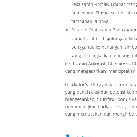
kekaisaran Romawi) dapat meng
pemenang. Simbol scatter bisa 
tambahan lainnya.
Putaran Gratis atau Bonus Are
simbol scatter di gulungan. S
pengganda kemenangan, simbol
yang meningkatkan peluang un
Grafis dan Animasi: Gladiator’s 
yang mengesankan, menciptakan
Gladiator’s Glory adalah permain
yang penuh aksi dan potensi keme
mengesankan, fitur-fitur bonus 
memenangkan hadiah besar, per
yang memuaskan dan menghibur.