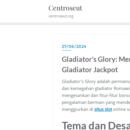
Skip
Centroseut
to
centroseut.org
content
27/06/2024
Gladiator’s Glory: 
Gladiator Jackpot
Gladiator’s Glory adalah permain
dan kemegahan gladiator Romawi
mengesankan dan fitur-fitur bon
pengalaman bermain yang mendeb
menggiurkan di
situs slot
online s
Tema dan Desa