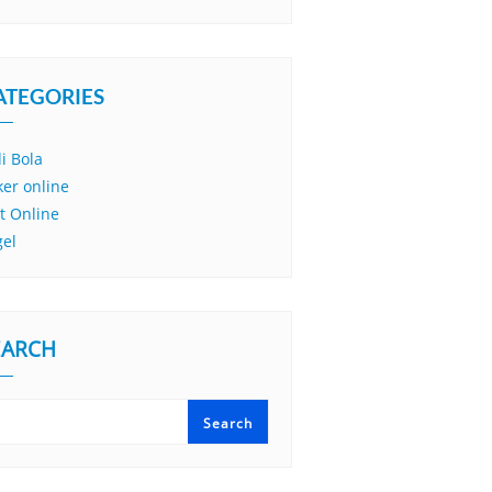
ATEGORIES
i Bola
ker online
ot Online
gel
EARCH
Search