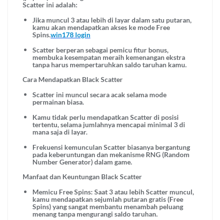
Scatter ini adalah:
Jika muncul
3 atau lebih
di layar dalam satu putaran,
kamu akan mendapatkan akses ke
mode Free
Spins
.
win178 login
Scatter berperan sebagai pemicu fitur bonus,
membuka kesempatan meraih kemenangan ekstra
tanpa harus mempertaruhkan saldo taruhan kamu.
Cara Mendapatkan Black Scatter
Scatter ini muncul secara
acak
selama mode
permainan biasa.
Kamu tidak perlu mendapatkan Scatter di posisi
tertentu, selama jumlahnya mencapai minimal 3 di
mana saja di layar.
Frekuensi kemunculan Scatter biasanya bergantung
pada keberuntungan dan mekanisme RNG (Random
Number Generator) dalam game.
Manfaat dan Keuntungan Black Scatter
Memicu Free Spins
: Saat 3 atau lebih Scatter muncul,
kamu mendapatkan sejumlah putaran gratis (Free
Spins) yang sangat membantu menambah peluang
menang tanpa mengurangi saldo taruhan.