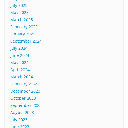
July 2025
May 2025
March 2025
February 2025
January 2025
September 2024
July 2024
June 2024
May 2024
April 2024
March 2024
February 2024
December 2023
October 2023
September 2023
August 2023
July 2023
June 2023