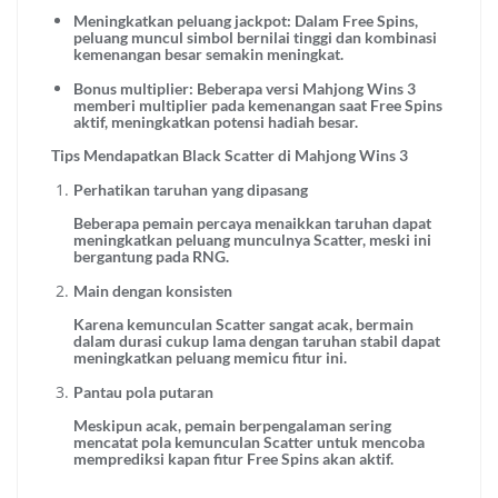
Meningkatkan peluang jackpot
: Dalam Free Spins,
peluang muncul simbol bernilai tinggi dan kombinasi
kemenangan besar semakin meningkat.
Bonus multiplier
: Beberapa versi Mahjong Wins 3
memberi multiplier pada kemenangan saat Free Spins
aktif, meningkatkan potensi hadiah besar.
Tips Mendapatkan Black Scatter di Mahjong Wins 3
Perhatikan taruhan yang dipasang
Beberapa pemain percaya menaikkan taruhan dapat
meningkatkan peluang munculnya Scatter, meski ini
bergantung pada RNG.
Main dengan konsisten
Karena kemunculan Scatter sangat acak, bermain
dalam durasi cukup lama dengan taruhan stabil dapat
meningkatkan peluang memicu fitur ini.
Pantau pola putaran
Meskipun acak, pemain berpengalaman sering
mencatat pola kemunculan Scatter untuk mencoba
memprediksi kapan fitur Free Spins akan aktif.