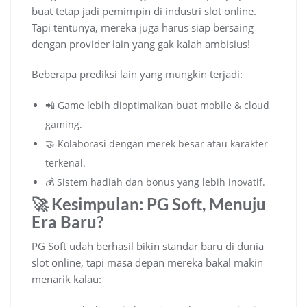
buat tetap jadi pemimpin di industri slot online.
Tapi tentunya, mereka juga harus siap bersaing
dengan provider lain yang gak kalah ambisius!
Beberapa prediksi lain yang mungkin terjadi:
📲 Game lebih dioptimalkan buat mobile & cloud
gaming.
🤝 Kolaborasi dengan merek besar atau karakter
terkenal.
💰 Sistem hadiah dan bonus yang lebih inovatif.
🚀 Kesimpulan: PG Soft, Menuju
Era Baru?
PG Soft udah berhasil bikin standar baru di dunia
slot online, tapi masa depan mereka bakal makin
menarik kalau: