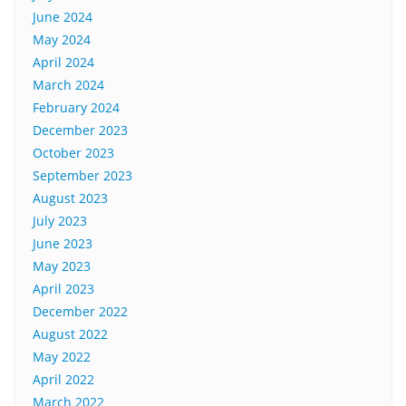
June 2024
May 2024
April 2024
March 2024
February 2024
December 2023
October 2023
September 2023
August 2023
July 2023
June 2023
May 2023
April 2023
December 2022
August 2022
May 2022
April 2022
March 2022