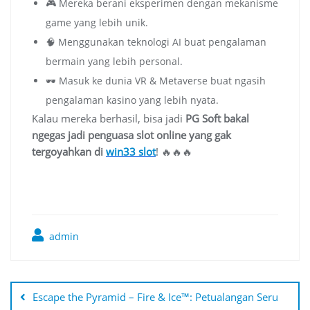
🎮 Mereka berani eksperimen dengan mekanisme
game yang lebih unik.
🧠 Menggunakan teknologi AI buat pengalaman
bermain yang lebih personal.
🕶️ Masuk ke dunia VR & Metaverse buat ngasih
pengalaman kasino yang lebih nyata.
Kalau mereka berhasil, bisa jadi
PG Soft bakal
ngegas jadi penguasa slot online yang gak
tergoyahkan di
win33 slot
! 🔥🔥🔥
admin
Post
navigation
Escape the Pyramid – Fire & Ice™: Petualangan Seru