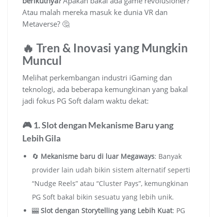
berikutnya?
Apakah bakal ada game revolusioner?
Atau malah mereka masuk ke dunia VR dan
Metaverse? 🤔
🔥 Tren & Inovasi yang Mungkin
Muncul
Melihat perkembangan industri iGaming dan
teknologi, ada beberapa kemungkinan yang bakal
jadi fokus PG Soft dalam waktu dekat:
🎮 1. Slot dengan Mekanisme Baru yang
Lebih Gila
🔄
Mekanisme baru di luar Megaways
: Banyak
provider lain udah bikin sistem alternatif seperti
“Nudge Reels” atau “Cluster Pays”, kemungkinan
PG Soft bakal bikin sesuatu yang lebih unik.
🎰
Slot dengan Storytelling yang Lebih Kuat
: PG