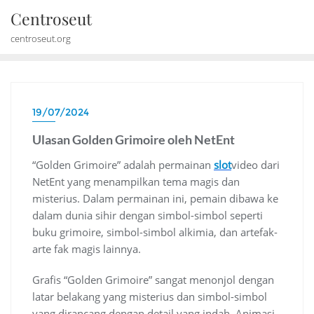
Skip
Centroseut
to
centroseut.org
content
19/07/2024
Ulasan Golden Grimoire oleh NetEnt
“Golden Grimoire” adalah permainan
slot
video dari
NetEnt yang menampilkan tema magis dan
misterius. Dalam permainan ini, pemain dibawa ke
dalam dunia sihir dengan simbol-simbol seperti
buku grimoire, simbol-simbol alkimia, dan artefak-
arte fak magis lainnya.
Grafis “Golden Grimoire” sangat menonjol dengan
latar belakang yang misterius dan simbol-simbol
yang dirancang dengan detail yang indah. Animasi