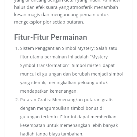
halus dan efek suara yang atmosferik menambah
kesan magis dan mengundang pemain untuk
mengeksplor plor setiap putaran.
Fitur-Fitur Permainan
Sistem Penggantian Simbol Mystery: Salah satu
fitur utama permainan ini adalah “Mystery
Symbol Transformation”. Simbol misteri dapat
muncul di gulungan dan berubah menjadi simbol
yang identik, meningkatkan peluang untuk
mendapatkan kemenangan.
Putaran Gratis: Memenangkan putaran gratis
dengan mengumpulkan simbol bonus di
gulungan tertentu. Fitur ini dapat memberikan
kesempatan untuk memenangkan lebih banyak
hadiah tanpa biaya tambahan.