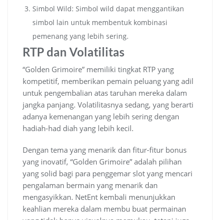
Simbol Wild: Simbol wild dapat menggantikan
simbol lain untuk membentuk kombinasi
pemenang yang lebih sering.
RTP dan Volatilitas
“Golden Grimoire” memiliki tingkat RTP yang
kompetitif, memberikan pemain peluang yang adil
untuk pengembalian atas taruhan mereka dalam
jangka panjang. Volatilitasnya sedang, yang berarti
adanya kemenangan yang lebih sering dengan
hadiah-had diah yang lebih kecil.
Dengan tema yang menarik dan fitur-fitur bonus
yang inovatif, “Golden Grimoire” adalah pilihan
yang solid bagi para penggemar slot yang mencari
pengalaman bermain yang menarik dan
mengasyikkan. NetEnt kembali menunjukkan
keahlian mereka dalam membu buat permainan