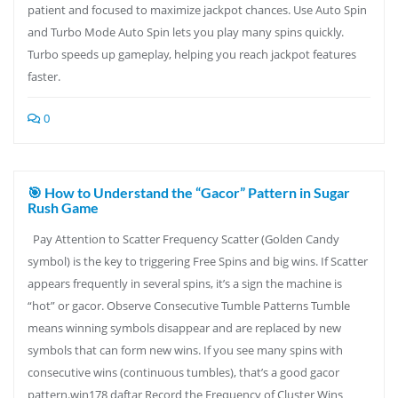
patient and focused to maximize jackpot chances. Use Auto Spin
and Turbo Mode Auto Spin lets you play many spins quickly.
Turbo speeds up gameplay, helping you reach jackpot features
faster.
0
🎯 How to Understand the “Gacor” Pattern in Sugar
Rush Game
Pay Attention to Scatter Frequency Scatter (Golden Candy
symbol) is the key to triggering Free Spins and big wins. If Scatter
appears frequently in several spins, it’s a sign the machine is
“hot” or gacor. Observe Consecutive Tumble Patterns Tumble
means winning symbols disappear and are replaced by new
symbols that can form new wins. If you see many spins with
consecutive wins (continuous tumbles), that’s a good gacor
pattern.win178 daftar Record the Frequency of Cluster Wins