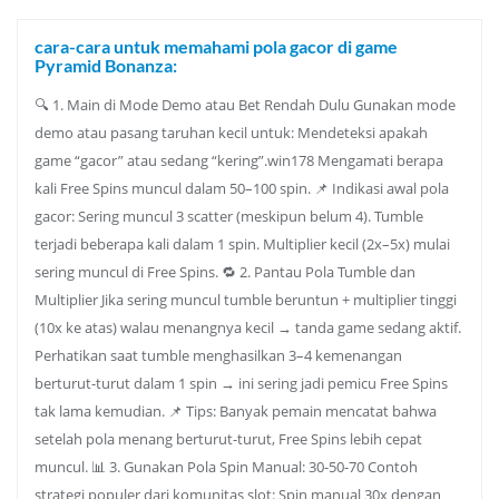
cara-cara untuk memahami pola gacor di game
Pyramid Bonanza:
🔍 1. Main di Mode Demo atau Bet Rendah Dulu Gunakan mode
demo atau pasang taruhan kecil untuk: Mendeteksi apakah
game “gacor” atau sedang “kering”.win178 Mengamati berapa
kali Free Spins muncul dalam 50–100 spin. 📌 Indikasi awal pola
gacor: Sering muncul 3 scatter (meskipun belum 4). Tumble
terjadi beberapa kali dalam 1 spin. Multiplier kecil (2x–5x) mulai
sering muncul di Free Spins. 🔁 2. Pantau Pola Tumble dan
Multiplier Jika sering muncul tumble beruntun + multiplier tinggi
(10x ke atas) walau menangnya kecil → tanda game sedang aktif.
Perhatikan saat tumble menghasilkan 3–4 kemenangan
berturut-turut dalam 1 spin → ini sering jadi pemicu Free Spins
tak lama kemudian. 📌 Tips: Banyak pemain mencatat bahwa
setelah pola menang berturut-turut, Free Spins lebih cepat
muncul. 📊 3. Gunakan Pola Spin Manual: 30-50-70 Contoh
strategi populer dari komunitas slot: Spin manual 30x dengan