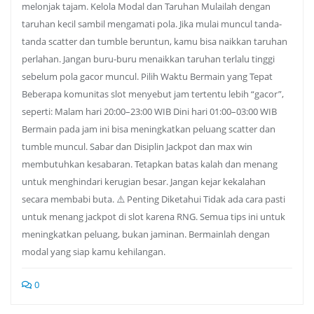
melonjak tajam. Kelola Modal dan Taruhan Mulailah dengan
taruhan kecil sambil mengamati pola. Jika mulai muncul tanda-
tanda scatter dan tumble beruntun, kamu bisa naikkan taruhan
perlahan. Jangan buru-buru menaikkan taruhan terlalu tinggi
sebelum pola gacor muncul. Pilih Waktu Bermain yang Tepat
Beberapa komunitas slot menyebut jam tertentu lebih “gacor”,
seperti: Malam hari 20:00–23:00 WIB Dini hari 01:00–03:00 WIB
Bermain pada jam ini bisa meningkatkan peluang scatter dan
tumble muncul. Sabar dan Disiplin Jackpot dan max win
membutuhkan kesabaran. Tetapkan batas kalah dan menang
untuk menghindari kerugian besar. Jangan kejar kekalahan
secara membabi buta. ⚠️ Penting Diketahui Tidak ada cara pasti
untuk menang jackpot di slot karena RNG. Semua tips ini untuk
meningkatkan peluang, bukan jaminan. Bermainlah dengan
modal yang siap kamu kehilangan.
0