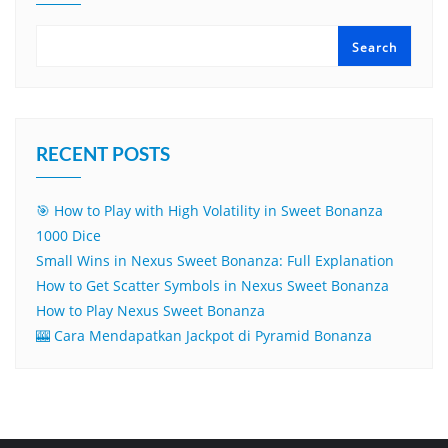
Search
RECENT POSTS
🎯 How to Play with High Volatility in Sweet Bonanza
1000 Dice
Small Wins in Nexus Sweet Bonanza: Full Explanation
How to Get Scatter Symbols in Nexus Sweet Bonanza
How to Play Nexus Sweet Bonanza
🎰 Cara Mendapatkan Jackpot di Pyramid Bonanza