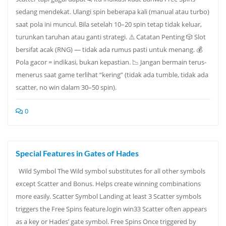
sedang mendekat. Ulangi spin beberapa kali (manual atau turbo)
saat pola ini muncul. Bila setelah 10–20 spin tetap tidak keluar,
turunkan taruhan atau ganti strategi. ⚠️ Catatan Penting 🎲 Slot
bersifat acak (RNG) — tidak ada rumus pasti untuk menang. 💰
Pola gacor = indikasi, bukan kepastian. 📉 Jangan bermain terus-
menerus saat game terlihat “kering” (tidak ada tumble, tidak ada
scatter, no win dalam 30–50 spin).
0
Special Features in Gates of Hades
Wild Symbol The Wild symbol substitutes for all other symbols
except Scatter and Bonus. Helps create winning combinations
more easily. Scatter Symbol Landing at least 3 Scatter symbols
triggers the Free Spins feature.login win33 Scatter often appears
as a key or Hades’ gate symbol. Free Spins Once triggered by