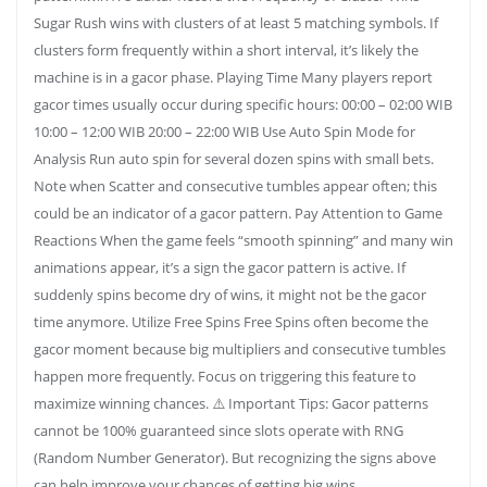
Sugar Rush wins with clusters of at least 5 matching symbols. If
clusters form frequently within a short interval, it’s likely the
machine is in a gacor phase. Playing Time Many players report
gacor times usually occur during specific hours: 00:00 – 02:00 WIB
10:00 – 12:00 WIB 20:00 – 22:00 WIB Use Auto Spin Mode for
Analysis Run auto spin for several dozen spins with small bets.
Note when Scatter and consecutive tumbles appear often; this
could be an indicator of a gacor pattern. Pay Attention to Game
Reactions When the game feels “smooth spinning” and many win
animations appear, it’s a sign the gacor pattern is active. If
suddenly spins become dry of wins, it might not be the gacor
time anymore. Utilize Free Spins Free Spins often become the
gacor moment because big multipliers and consecutive tumbles
happen more frequently. Focus on triggering this feature to
maximize winning chances. ⚠️ Important Tips: Gacor patterns
cannot be 100% guaranteed since slots operate with RNG
(Random Number Generator). But recognizing the signs above
can help improve your chances of getting big wins.