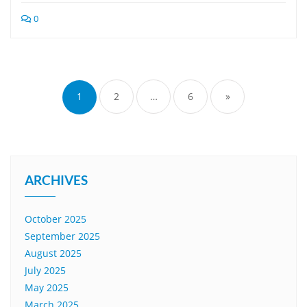
0
Posts
pagination
1
2
…
6
»
ARCHIVES
October 2025
September 2025
August 2025
July 2025
May 2025
March 2025