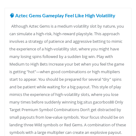
🧠 Aztec Gems Gameplay Feel Like High Volatility
Although Aztec Gems is a medium volatility slot by nature, you
can simulate a high-risk, high-reward playstyle. This approach
involves a strategy of patience and aggressive betting to mimic
the experience of a high-volatility slot, where you might have
many losing spins followed by a sudden big win. Play with
Medium to High Bets Increase your bet when you feel the game
is getting “hot”—when good combinations or high multipliers
start to appear. You should be prepared for several “dry” spins
and be patient while waiting for a big payout. This style of play
mimics the experience of high-volatility slots, where you lose
many times before suddenly winning big.situs gacorbos88 Only
Target Premium Symbol Combinations Don’t get distracted by
small payouts from low-value symbols. Your focus should be on
landing three Wild symbols or Red Gems. A combination of these
symbols with a large multiplier can create an explosive payout.