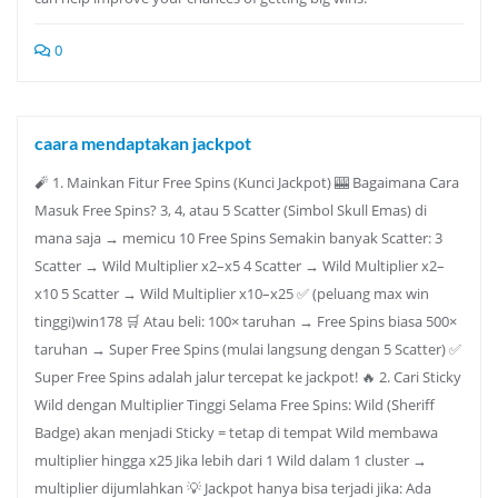
0
caara mendaptakan jackpot
🧨 1. Mainkan Fitur Free Spins (Kunci Jackpot) 🎰 Bagaimana Cara
Masuk Free Spins? 3, 4, atau 5 Scatter (Simbol Skull Emas) di
mana saja → memicu 10 Free Spins Semakin banyak Scatter: 3
Scatter → Wild Multiplier x2–x5 4 Scatter → Wild Multiplier x2–
x10 5 Scatter → Wild Multiplier x10–x25 ✅ (peluang max win
tinggi)win178 🛒 Atau beli: 100× taruhan → Free Spins biasa 500×
taruhan → Super Free Spins (mulai langsung dengan 5 Scatter) ✅
Super Free Spins adalah jalur tercepat ke jackpot! 🔥 2. Cari Sticky
Wild dengan Multiplier Tinggi Selama Free Spins: Wild (Sheriff
Badge) akan menjadi Sticky = tetap di tempat Wild membawa
multiplier hingga x25 Jika lebih dari 1 Wild dalam 1 cluster →
multiplier dijumlahkan 💡 Jackpot hanya bisa terjadi jika: Ada