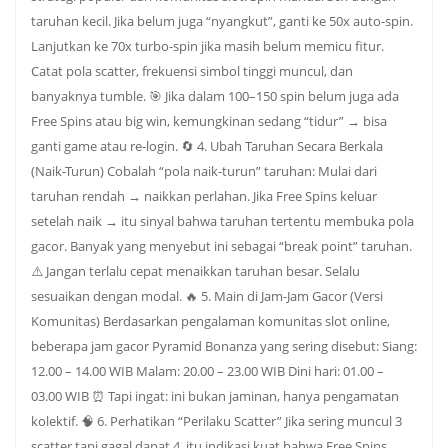
taruhan kecil. Jika belum juga “nyangkut”, ganti ke 50x auto-spin.
Lanjutkan ke 70x turbo-spin jika masih belum memicu fitur.
Catat pola scatter, frekuensi simbol tinggi muncul, dan
banyaknya tumble. 🎯 Jika dalam 100–150 spin belum juga ada
Free Spins atau big win, kemungkinan sedang “tidur” → bisa
ganti game atau re-login. 🔄 4. Ubah Taruhan Secara Berkala
(Naik-Turun) Cobalah “pola naik-turun” taruhan: Mulai dari
taruhan rendah → naikkan perlahan. Jika Free Spins keluar
setelah naik → itu sinyal bahwa taruhan tertentu membuka pola
gacor. Banyak yang menyebut ini sebagai “break point” taruhan.
⚠️ Jangan terlalu cepat menaikkan taruhan besar. Selalu
sesuaikan dengan modal. 🔥 5. Main di Jam-Jam Gacor (Versi
Komunitas) Berdasarkan pengalaman komunitas slot online,
beberapa jam gacor Pyramid Bonanza yang sering disebut: Siang:
12.00 – 14.00 WIB Malam: 20.00 – 23.00 WIB Dini hari: 01.00 –
03.00 WIB ⏰ Tapi ingat: ini bukan jaminan, hanya pengamatan
kolektif. 🧠 6. Perhatikan “Perilaku Scatter” Jika sering muncul 3
scatter tapi gagal dapat 4, itu indikasi kuat bahwa Free Spins