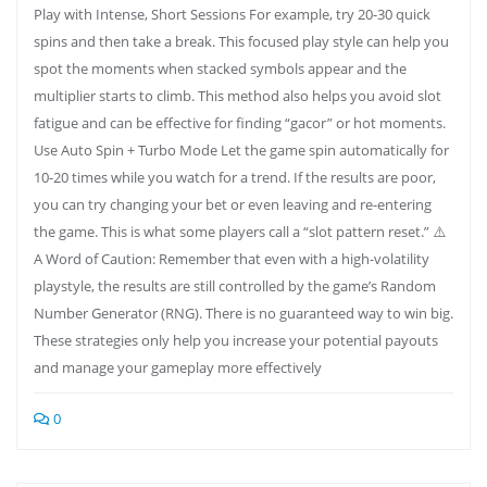
Play with Intense, Short Sessions For example, try 20-30 quick
spins and then take a break. This focused play style can help you
spot the moments when stacked symbols appear and the
multiplier starts to climb. This method also helps you avoid slot
fatigue and can be effective for finding “gacor” or hot moments.
Use Auto Spin + Turbo Mode Let the game spin automatically for
10-20 times while you watch for a trend. If the results are poor,
you can try changing your bet or even leaving and re-entering
the game. This is what some players call a “slot pattern reset.” ⚠️
A Word of Caution: Remember that even with a high-volatility
playstyle, the results are still controlled by the game’s Random
Number Generator (RNG). There is no guaranteed way to win big.
These strategies only help you increase your potential payouts
and manage your gameplay more effectively
0