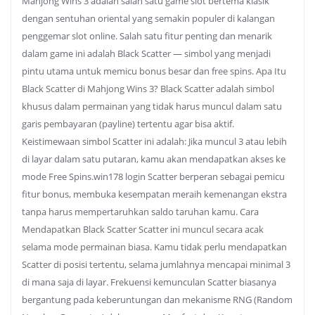
Mahjong Wins 3 adalah salah satu game slot bertema klasik
dengan sentuhan oriental yang semakin populer di kalangan
penggemar slot online. Salah satu fitur penting dan menarik
dalam game ini adalah Black Scatter — simbol yang menjadi
pintu utama untuk memicu bonus besar dan free spins. Apa Itu
Black Scatter di Mahjong Wins 3? Black Scatter adalah simbol
khusus dalam permainan yang tidak harus muncul dalam satu
garis pembayaran (payline) tertentu agar bisa aktif.
Keistimewaan simbol Scatter ini adalah: Jika muncul 3 atau lebih
di layar dalam satu putaran, kamu akan mendapatkan akses ke
mode Free Spins.win178 login Scatter berperan sebagai pemicu
fitur bonus, membuka kesempatan meraih kemenangan ekstra
tanpa harus mempertaruhkan saldo taruhan kamu. Cara
Mendapatkan Black Scatter Scatter ini muncul secara acak
selama mode permainan biasa. Kamu tidak perlu mendapatkan
Scatter di posisi tertentu, selama jumlahnya mencapai minimal 3
di mana saja di layar. Frekuensi kemunculan Scatter biasanya
bergantung pada keberuntungan dan mekanisme RNG (Random