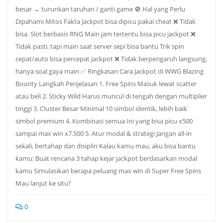
besar → turunkan taruhan / ganti game 🚫 Hal yang Perlu
Dipahami Mitos Fakta Jackpot bisa dipicu pakai cheat ❌ Tidak
bisa. Slot berbasis RNG Main jam tertentu bisa picu jackpot ❌
Tidak pasti, tapi main saat server sepi bisa bantu Trik spin
cepat/auto bisa percepat jackpot ❌ Tidak berpengaruh langsung,
hanya soal gaya main ✅ Ringkasan Cara Jackpot di WWG Blazing
Bounty Langkah Penjelasan 1. Free Spins Masuk lewat scatter
atau beli 2. Sticky Wild Harus muncul di tengah dengan multiplier
tinggi 3. Cluster Besar Minimal 10 simbol identik, lebih baik
simbol premium 4. Kombinasi semua Ini yang bisa picu x500
sampai max win x7.500 5. Atur modal & strategi Jangan all-in
sekali, bertahap dan disiplin Kalau kamu mau, aku bisa bantu
kamu: Buat rencana 3 tahap kejar jackpot berdasarkan modal
kamu Simulasikan berapa peluang max win di Super Free Spins
Mau lanjut ke situ?
0