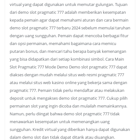
virtual yang dapat digunakan untuk memutar gulungan. Tujuan
dari demo slot pragmatic 777 adalah memberikan kesempatan
kepada pemain agar dapat memahami aturan dan cara bermain
demo slot pragmatic 777 terbaru 2024 sebelum memulai taruhan
dengan uang sungguhan. Pemain dapat mencoba berbagai fitur
dan opsi permainan, memahami bagaimana cara memicu
putaran bonus, dan mencari tahu berapa banyak kemenangan
yang bisa didapatkan dari setiap kombinasi simbol. Cara Main
Slot Pragmatic 777 Mode Demo Demo slot pragmatic 777 dapat
diakses dengan mudah melalui situs web resmi pragmatic 777
atau melalui situs web kasino online yang bekerja sama dengan
pragmatic 777. Pemain tidak perlu mendaftar atau melakukan
deposit untuk mengakses demo slot pragmatic 777. Cukup pilih
permainan slot yang ingin dicoba dan mulailah memainkannya.
Namun, perlu diingat bahwa demo slot pragmatic 777 tidak
menawarkan kesempatan untuk memenangkan uang
sungguhan. Kredit virtual yang diberikan hanya dapat digunakan
dalam demo slot dan tidak dapat ditarik atau diuangkan.