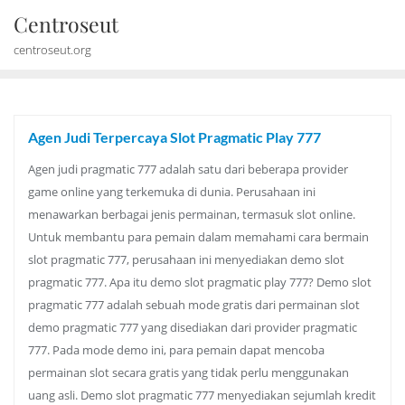
Skip
Centroseut
to
centroseut.org
content
Agen Judi Terpercaya Slot Pragmatic Play 777
Agen judi pragmatic 777 adalah satu dari beberapa provider
game online yang terkemuka di dunia. Perusahaan ini
menawarkan berbagai jenis permainan, termasuk slot online.
Untuk membantu para pemain dalam memahami cara bermain
slot pragmatic 777, perusahaan ini menyediakan demo slot
pragmatic 777. Apa itu demo slot pragmatic play 777? Demo slot
pragmatic 777 adalah sebuah mode gratis dari permainan slot
demo pragmatic 777 yang disediakan dari provider pragmatic
777. Pada mode demo ini, para pemain dapat mencoba
permainan slot secara gratis yang tidak perlu menggunakan
uang asli. Demo slot pragmatic 777 menyediakan sejumlah kredit