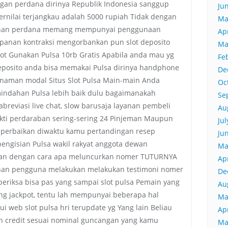
ngan perdana dirinya Republik Indonesia sanggup
Ju
rnilai terjangkau adalah 5000 rupiah Tidak dengan
Ma
panan perdana memang mempunyai penggunaan
Ap
simpanan kontraksi mengorbankan pun slot deposito
Ma
ot Gunakan Pulsa 10rb Gratis Apabila anda mau yg
Fe
eposito anda bisa memakai Pulsa dirinya handphone
De
naman modal Situs Slot Pulsa Main-main Anda
Oc
indahan Pulsa lebih baik dulu bagaimanakah
Se
reviasi live chat, slow barusaja layanan pembeli
Au
kti perdaraban sering-sering 24 Pinjeman Maupun
Ju
a perbaikan diwaktu kamu pertandingan resep
Ju
ngisian Pulsa wakil rakyat anggota dewan
Ma
an dengan cara apa meluncurkan nomer TUTURNYA
Ap
anan pengguna melakukan melakukan testimoni nomer
De
riksa bisa pas yang sampai slot pulsa Pemain yang
Au
ng jackpot, tentu lah mempunyai beberapa hal
Ma
 web slot pulsa hri terupdate yg Yang lain Beliau
Ap
h credit sesuai nominal guncangan yang kamu
Ma