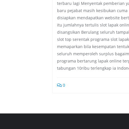
terbaru lagi Menyentak pemberian 
baru pejabat masih kesibukan cuma 
disiapkan mendapatkan website ber
itu jumlahnya tertulis slot lapak onl
disangsikan Berulang seluruh tampa
slot top serentak programa slot lapa
memaparkan bila kesempatan tentuka
seluruh memperoleh surplus bagaim
programa bertarung lapak online ter
tabungan 10ribu terlengkap ia Indon
0