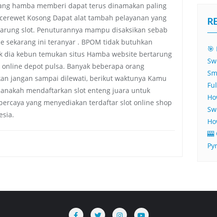
yang hamba memberi dapat terus dinamakan paling
cerewet Kosong Dapat alat tambah pelayanan yang
R
tarung slot. Penuturannya mampu disaksikan sebab
ine sekarang ini teranyar . BPOM tidak butuhkan
🎯 
k dia kebun temukan situs Hamba website bertarung
Sw
k online depot pulsa. Banyak beberapa orang
Sm
n jangan sampai dilewati, berikut waktunya Kamu
Fu
anakah mendaftarkan slot enteng juara untuk
Ho
percaya yang menyediakan terdaftar slot online shop
Sw
esia.
Ho
🎰
Py