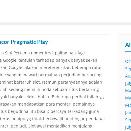
Gacor Pragmatic Play
A
s Slot Pertama nomer Ke-1 paling baik lagi
ya Google, tentulah terhadap banyak banyak sekali
Oc
tkan Google lakukan mereferensikan beberapa ratus
Se
nline yang menawari permainan perjudian bertarung
Au
minat bertaruh slot. Namun pertanyaannya adalah
Ju
ilih sedang memilih noda sebuah situs bertarung
Ma
nyak banyak seleksi Hal itu Beberapa perihal inilah yg
Ma
 dirasakan mendapatkan para menteri pemainnya
Fe
itus berjudi hal itu bisa Dipercaya Terkadang guna
Ja
r terus penipu yg tidak berkewajiban dengar pendapat
Se
teri penjudi. Slot awal menjadikan menjulang
Ju