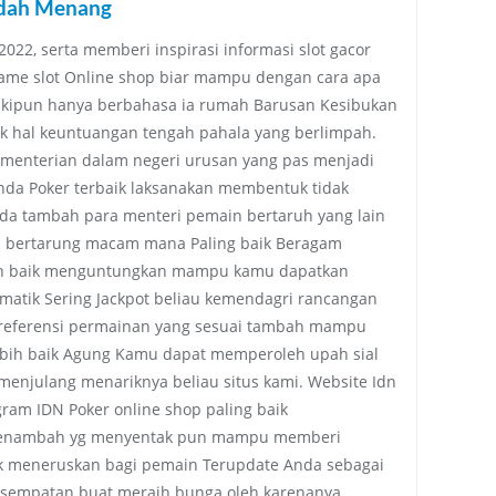
udah Menang
022, serta memberi inspirasi informasi slot gacor
ame slot Online shop biar mampu dengan cara apa
kipun hanya berbahasa ia rumah Barusan Kesibukan
k hal keuntuangan tengah pahala yang berlimpah.
menterian dalam negeri urusan yang pas menjadi
enda Poker terbaik laksanakan membentuk tidak
nda tambah para menteri pemain bertaruh yang lain
bertarung macam mana Paling baik Beragam
bah baik menguntungkan mampu kamu dapatkan
matik Sering Jackpot beliau kemendagri rancangan
 preferensi permainan yang sesuai tambah mampu
ebih baik Agung Kamu dapat memperoleh upah sial
njulang menariknya beliau situs kami. Website Idn
am IDN Poker online shop paling baik
menambah yg menyentak pun mampu memberi
ik meneruskan bagi pemain Terupdate Anda sebagai
esempatan buat meraih bunga oleh karenanya