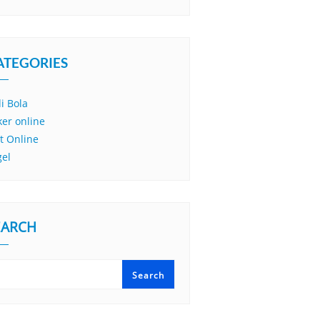
ATEGORIES
i Bola
ker online
ot Online
gel
EARCH
Search