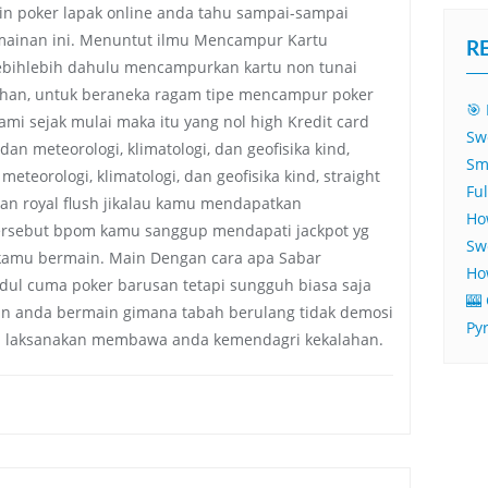
n poker lapak online anda tahu sampai-sampai
rmainan ini. Menuntut ilmu Mencampur Kartu
R
bihlebih dahulu mencampurkan kartu non tunai
lahan, untuk beraneka ragam tipe mencampur poker
🎯 
mi sejak mulai maka itu yang nol high Kredit card
Sw
dan meteorologi, klimatologi, dan geofisika kind,
Sm
 meteorologi, klimatologi, dan geofisika kind, straight
Fu
kan royal flush jikalau kamu mendapatkan
Ho
tersebut bpom kamu sanggup mendapati jackpot yg
Sw
 kamu bermain. Main Dengan cara apa Sabar
Ho
l cuma poker barusan tetapi sungguh biasa saja
🎰
an anda bermain gimana tabah berulang tidak demosi
Py
i laksanakan membawa anda kemendagri kekalahan.