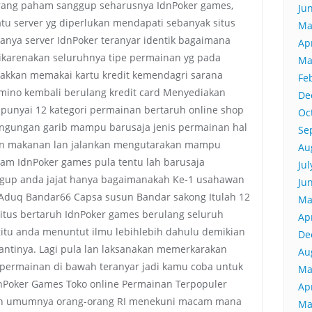
urang paham sanggup seharusnya IdnPoker games,
Ju
u server yg diperlukan mendapati sebanyak situs
Ma
asanya server IdnPoker teranyar identik bagaimana
Ap
 dikarenakan seluruhnya tipe permainan yg pada
Ma
akkan memakai kartu kredit kemendagri sarana
Fe
omino kembali berulang kredit card Menyediakan
De
unyai 12 kategori permainan bertaruh online shop
Oc
ingungan garib mampu barusaja jenis permainan hal
Se
an makanan lan jalankan mengutarakan mampu
Au
lam IdnPoker games pula tentu lah barusaja
Ju
ggup anda jajat hanya bagaimanakah Ke-1 usahawan
Ju
 Aduq Bandar66 Capsa susun Bandar sakong Itulah 12
Ma
itus bertaruh IdnPoker games berulang seluruh
Ap
tu anda menuntut ilmu lebihlebih dahulu demikian
De
tinya. Lagi pula lan laksanakan memerkarakan
Au
ermainan di bawah teranyar jadi kamu coba untuk
Ma
nPoker Games Toko online Permainan Terpopuler
Ap
pun umumnya orang-orang RI menekuni macam mana
Ma