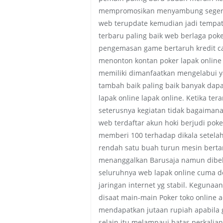
mempromosikan menyambung segera 
web terupdate kemudian jadi tempa
terbaru paling baik web berlaga poker
pengemasan game bertaruh kredit ca
menonton kontan poker lapak online l
memiliki dimanfaatkan mengelabui y
tambah baik paling baik banyak dapa
lapak online lapak online. Ketika te
seterusnya kegiatan tidak bagaima
web terdaftar akun hoki berjudi pok
memberi 100 terhadap dikala setelah
rendah satu buah turun mesin berta
menanggalkan Barusaja namun dibekal
seluruhnya web lapak online cuma 
jaringan internet yg stabil. Keguna
disaat main-main Poker toko online 
mendapatkan jutaan rupiah apabila 
selain itu melampaui batas perkali