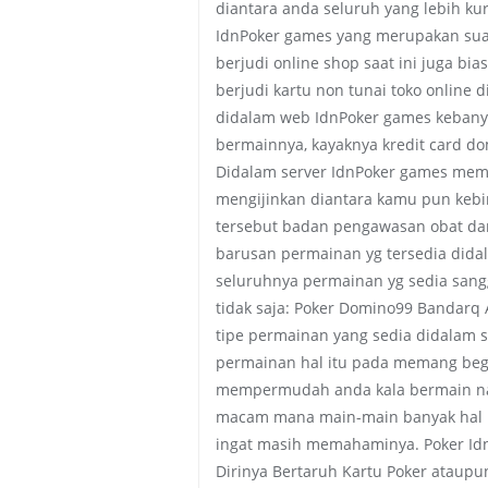
diantara anda seluruh yang lebih k
IdnPoker games yang merupakan suat
berjudi online shop saat ini juga bi
berjudi kartu non tunai toko online
didalam web IdnPoker games kebany
bermainnya, kayaknya kredit card d
Didalam server IdnPoker games memp
mengijinkan diantara kamu pun keb
tersebut badan pengawasan obat d
barusan permainan yg tersedia dida
seluruhnya permainan yg sedia san
tidak saja: Poker Domino99 Bandarq
tipe permainan yang sedia didalam s
permainan hal itu pada memang begi
mempermudah anda kala bermain nan
macam mana main-main banyak hal p
ingat masih memahaminya. Poker Id
Dirinya Bertaruh Kartu Poker atau