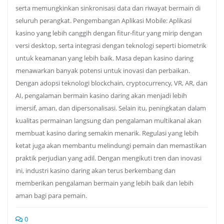
serta memungkinkan sinkronisasi data dan riwayat bermain di
seluruh perangkat. Pengembangan Aplikasi Mobile: Aplikasi
kasino yang lebih canggih dengan fitur-fitur yang mirip dengan
versi desktop, serta integrasi dengan teknologi seperti biometrik
untuk keamanan yang lebih baik. Masa depan kasino daring
menawarkan banyak potensi untuk inovasi dan perbaikan.
Dengan adopsi teknologi blockchain, cryptocurrency, VR, AR, dan
AI, pengalaman bermain kasino daring akan menjadi lebih
imersif, aman, dan dipersonalisasi. Selain itu, peningkatan dalam
kualitas permainan langsung dan pengalaman multikanal akan
membuat kasino daring semakin menarik. Regulasi yang lebih
ketat juga akan membantu melindungi pemain dan memastikan
praktik perjudian yang adil. Dengan mengikuti tren dan inovasi
ini, industri kasino daring akan terus berkembang dan
memberikan pengalaman bermain yang lebih baik dan lebih
aman bagi para pemain.
0