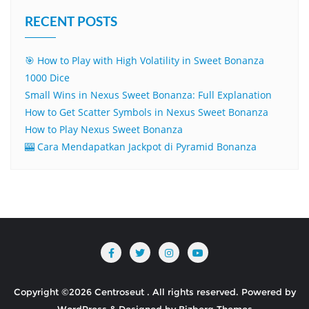
RECENT POSTS
🎯 How to Play with High Volatility in Sweet Bonanza
1000 Dice
Small Wins in Nexus Sweet Bonanza: Full Explanation
How to Get Scatter Symbols in Nexus Sweet Bonanza
How to Play Nexus Sweet Bonanza
🎰 Cara Mendapatkan Jackpot di Pyramid Bonanza
Copyright ©2026 Centroseut . All rights reserved.
Powered by