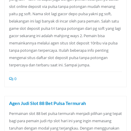
slot online deposit via pulsa tanpa potongan mudah menang
yaitu pg soft. Nama slot lagi gacor depo pulsa yakni pg soft,
belakangan ini lagi banyak di incar oleh para pemain. Salah satu
game slot deposit pulsa tri tanpa potongan dari pg soft yang lagi
gacor sekarang ini adalah mahjong ways 2. Pemain bisa
memainkannya melalui agen situs slot deposit 10ribu via pulsa
tanpa potongan terpercaya. Itulah beberapa info penting
mengenai situs daftar slot deposit pulsa tanpa potongan
terpercaya dan terbaru saat ini. Sampai jumpa.
0
Agen Judi Slot 88 Bet Pulsa Termurah
Permainan slot 88 bet pulsa termurah menjadi pilihan yang tepat
bagi para pemain judi rtp slot hari ini yang ingin memasang
taruhan dengan modal yang terjangkau. Dengan menggunakan