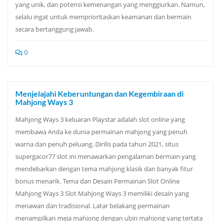
yang unik, dan potensi kemenangan yang menggiurkan. Namun,
selalu ingat untuk memprioritaskan keamanan dan bermain
secara bertanggung jawab.
0
Menjelajahi Keberuntungan dan Kegembiraan di
Mahjong Ways 3
Mahjong Ways 3 keluaran Playstar adalah slot online yang
membawa Anda ke dunia permainan mahjong yang penuh
warna dan penuh peluang. Dirilis pada tahun 2021, situs
supergacor77 slot ini menawarkan pengalaman bermain yang
mendebarkan dengan tema mahjong klasik dan banyak fitur
bonus menarik. Tema dan Desain Permainan Slot Online
Mahjong Ways 3 Slot Mahjong Ways 3 memiliki desain yang
menawan dan tradisional. Latar belakang permainan
menampilkan meja mahjong dengan ubin mahjong yang tertata