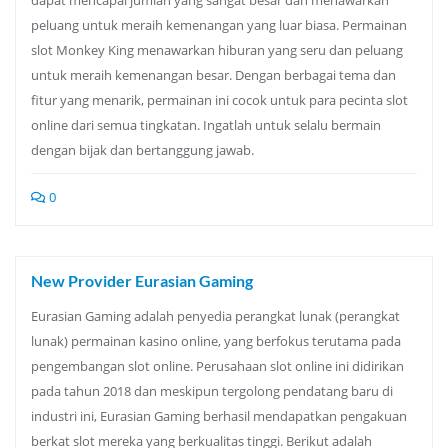
dapat mencapai jumlah yang sangat besar dan menawarkan
peluang untuk meraih kemenangan yang luar biasa. Permainan
slot Monkey King menawarkan hiburan yang seru dan peluang
untuk meraih kemenangan besar. Dengan berbagai tema dan
fitur yang menarik, permainan ini cocok untuk para pecinta slot
online dari semua tingkatan. Ingatlah untuk selalu bermain
dengan bijak dan bertanggung jawab.
0
New Provider Eurasian Gaming
Eurasian Gaming adalah penyedia perangkat lunak (perangkat
lunak) permainan kasino online, yang berfokus terutama pada
pengembangan slot online. Perusahaan slot online ini didirikan
pada tahun 2018 dan meskipun tergolong pendatang baru di
industri ini, Eurasian Gaming berhasil mendapatkan pengakuan
berkat slot mereka yang berkualitas tinggi. Berikut adalah