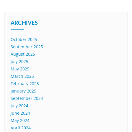
ARCHIVES
October 2025
September 2025
August 2025
July 2025
May 2025
March 2025
February 2025
January 2025
September 2024
July 2024
June 2024
May 2024
April 2024