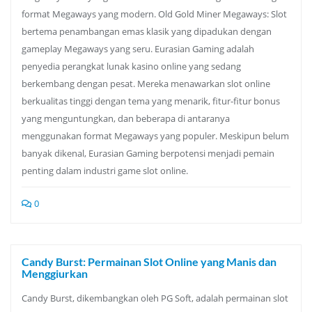
format Megaways yang modern. Old Gold Miner Megaways: Slot
bertema penambangan emas klasik yang dipadukan dengan
gameplay Megaways yang seru. Eurasian Gaming adalah
penyedia perangkat lunak kasino online yang sedang
berkembang dengan pesat. Mereka menawarkan slot online
berkualitas tinggi dengan tema yang menarik, fitur-fitur bonus
yang menguntungkan, dan beberapa di antaranya
menggunakan format Megaways yang populer. Meskipun belum
banyak dikenal, Eurasian Gaming berpotensi menjadi pemain
penting dalam industri game slot online.
0
Candy Burst: Permainan Slot Online yang Manis dan
Menggiurkan
Candy Burst, dikembangkan oleh PG Soft, adalah permainan slot