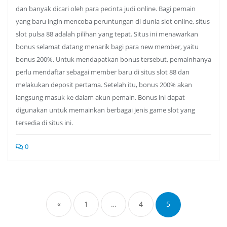
dan banyak dicari oleh para pecinta judi online. Bagi pemain
yang baru ingin mencoba peruntungan di dunia slot online, situs
slot pulsa 88 adalah pilihan yang tepat. Situs ini menawarkan
bonus selamat datang menarik bagi para new member, yaitu
bonus 200%. Untuk mendapatkan bonus tersebut, pemainhanya
perlu mendaftar sebagai member baru di situs slot 88 dan
melakukan deposit pertama. Setelah itu, bonus 200% akan
langsung masuk ke dalam akun pemain. Bonus ini dapat
digunakan untuk memainkan berbagai jenis game slot yang
tersedia di situs ini.
0
Posts
pagination
«
1
…
4
5