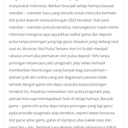
masyarakat Indonesia. Bahkan bisa jadi setiap harinya banyak
member – member baru yang tertarik untuk mencoba bermain
slot pulsa deposit tanpa potongan 2023 tersebut. Nah para
member – member pemula tersebut, kemungkinan masih minim
informasi mengenai apa saja pilihan daftar game slot deposit
pulsa tanpa potongan yang lagi gacor ataupun yang sedang viral
saat ini. Bocoran Slot Pulsa Terbaru Hari Ini Sudah menjadi
rahasia umum jika permainan slot pulsa deposit 10rb tanpa
potongan terpercaya yaitu pragmatic play selalu berhasil
memberikan keuntungan yang banyak bagi para pemain –
pemain judi slot online uang asli. Bagaimana pemain tidak
tertarik dengan game slot depo via pulsa tanpa potongan
tersebut itu. Pasalnya memainkan slot pulsa pragmatic play,
pemain bisa saja mendapatkan hoki di setiap harinya. Banyak
game – game slot pulsa depo tanpa potongan yang lagi gacor
pada provider pragmatic play tersebut, seperti sweet bonanza,
slot gacor aztec gems, gates of olympus atau kakek zeus dan
yang lain – lain. Terdapat juga dengan pilihan selanjutnya daftar