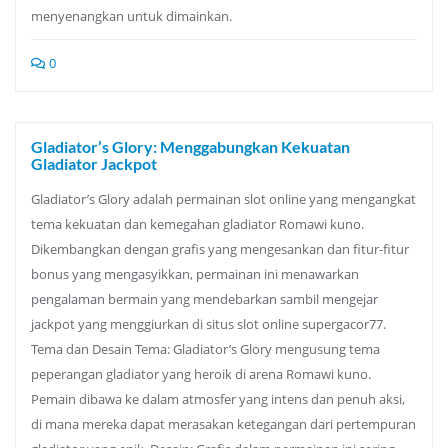
menyenangkan untuk dimainkan.
0
Gladiator’s Glory: Menggabungkan Kekuatan
Gladiator Jackpot
Gladiator’s Glory adalah permainan slot online yang mengangkat
tema kekuatan dan kemegahan gladiator Romawi kuno.
Dikembangkan dengan grafis yang mengesankan dan fitur-fitur
bonus yang mengasyikkan, permainan ini menawarkan
pengalaman bermain yang mendebarkan sambil mengejar
jackpot yang menggiurkan di situs slot online supergacor77.
Tema dan Desain Tema: Gladiator’s Glory mengusung tema
peperangan gladiator yang heroik di arena Romawi kuno.
Pemain dibawa ke dalam atmosfer yang intens dan penuh aksi,
di mana mereka dapat merasakan ketegangan dari pertempuran