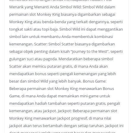
Menarik yang Menanti Anda Simbol Wild: Simbol Wild dalam
permainan slot Monkey King biasanya digambarkan sebagai
Monkey King atau benda-benda yang terkait dengannya, seperti
tongkat sakti atau topi baja. Simbol Wild ini dapat menggantikan
simbol lain untuk membantu Anda membentuk kombinasi
kemenangan. Scatter: Simbol Scatter biasanya digambarkan
sebagai objek penting dalam kisah “Journey to the West”, seperti
gulungan suci atau pagoda. Mendaratkan beberapa simbol
Scatter akan memicu putaran gratis, di mana Anda akan
mendapatkan bonus seperti pengali kemenangan yang lebih
besar dan simbol Wild yang lebih banyak. Bonus Game:
Beberapa permainan slot Monkey King menawarkan Bonus
Game, di mana Anda dapat memainkan mini-game untuk
mendapatkan hadiah tambahan seperti putaran gratis, pengali
kemenangan, atau jackpot. Jackpot: Beberapa permainan slot
Monkey King menawarkan jackpot progresif, di mana nilai
jackpot akan terus bertambah dengan setiap taruhan. Jackpot ini