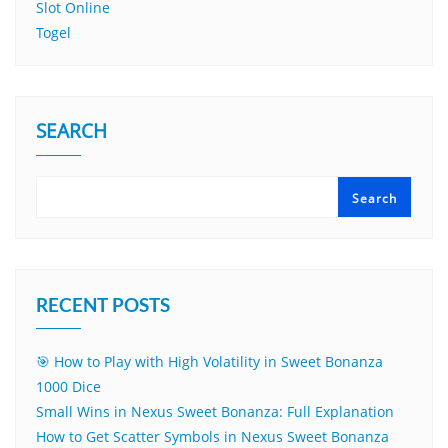
Slot Online
Togel
SEARCH
Search
RECENT POSTS
🎯 How to Play with High Volatility in Sweet Bonanza
1000 Dice
Small Wins in Nexus Sweet Bonanza: Full Explanation
How to Get Scatter Symbols in Nexus Sweet Bonanza