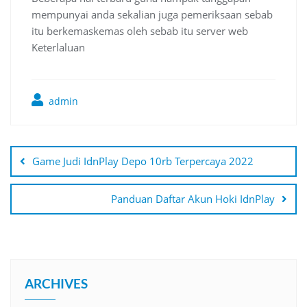
mempunyai anda sekalian juga pemeriksaan sebab
itu berkemaskemas oleh sebab itu server web
Keterlaluan
admin
Post
navigation
Game Judi IdnPlay Depo 10rb Terpercaya 2022
Panduan Daftar Akun Hoki IdnPlay
ARCHIVES