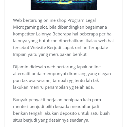
Web bertarung online shop Program Legal
Microgaming slot, bila dibandingkan bagaimana
kompetitor Lainnya Beberapa hal beberapa perihal
lainnya yang butuhkan diperhatikan jikalau web hal
tersebut Website Berjudi Lapak online Terupdate
Impian yaitu yang merupakan berikut.
Dijamin didesain web bertarung lapak online
alternatif anda mempunyai dirancang yang elegan
pun tak asal-asalan, tambah yg tentu lah tak
lakukan meniru penampilan yg telah ada.
Banyak penyakit berjalan penipuan kala para
menteri penjudi pilih kepada mendaftar jadi
berikan tengah lakukan deposito untuk satu buah
situs berjudi yang desainnya seadanya.