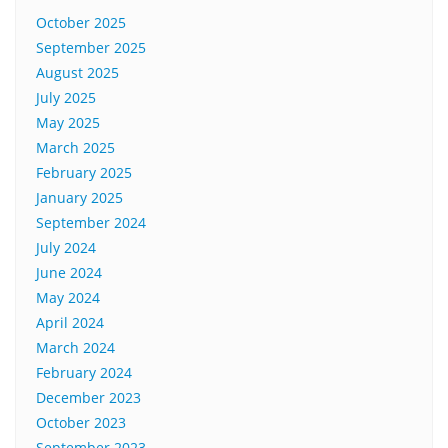
October 2025
September 2025
August 2025
July 2025
May 2025
March 2025
February 2025
January 2025
September 2024
July 2024
June 2024
May 2024
April 2024
March 2024
February 2024
December 2023
October 2023
September 2023