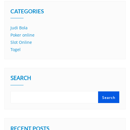
CATEGORIES
Judi Bola
Poker online
Slot Online
Togel
SEARCH
Search
RECENT POSTS