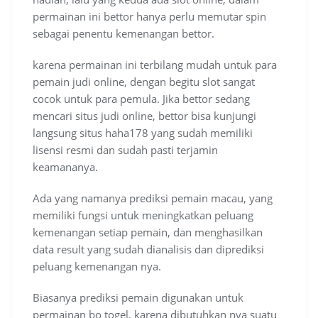
permainan ini bettor hanya perlu memutar spin
sebagai penentu kemenangan bettor.
karena permainan ini terbilang mudah untuk para
pemain judi online, dengan begitu slot sangat
cocok untuk para pemula. Jika bettor sedang
mencari situs judi online, bettor bisa kunjungi
langsung situs haha178 yang sudah memiliki
lisensi resmi dan sudah pasti terjamin
keamananya.
Ada yang namanya prediksi pemain macau, yang
memiliki fungsi untuk meningkatkan peluang
kemenangan setiap pemain, dan menghasilkan
data result yang sudah dianalisis dan diprediksi
peluang kemenangan nya.
Biasanya prediksi pemain digunakan untuk
permainan bo togel, karena dibutuhkan nya suatu