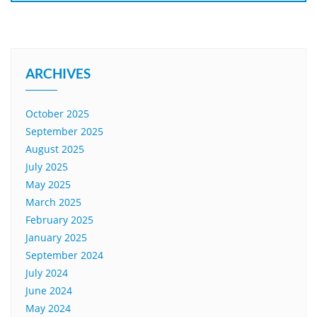
ARCHIVES
October 2025
September 2025
August 2025
July 2025
May 2025
March 2025
February 2025
January 2025
September 2024
July 2024
June 2024
May 2024