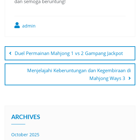
dan semoga beruntung!
admin
Post
navigation
Duel Permainan Mahjong 1 vs 2 Gampang Jackpot
Menjelajahi Keberuntungan dan Kegembiraan di
Mahjong Ways 3
ARCHIVES
October 2025