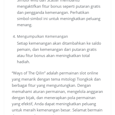
Simbol Wild dan Scatter membantu
mengaktifkan fitur bonus seperti putaran gratis
dan pengganda kemenangan. Perhatikan
simbol-simbol ini untuk meningkatkan peluang
menang.
Mengumpulkan Kemenangan
Setiap kemenangan akan ditambahkan ke saldo
pemain, dan kemenangan dari putaran gratis
atau fitur bonus akan meningkatkan total
hadiah.
“Ways of The Qilin” adalah permainan slot online
yang menarik dengan tema mitologi Tiongkok dan
berbagai fitur yang menguntungkan. Dengan
memahami aturan permainan, mengelola anggaran
dengan bijak, dan menerapkan pola permainan
yang efektif, Anda dapat meningkatkan peluang
untuk meraih kemenangan besar. Selamat bermain