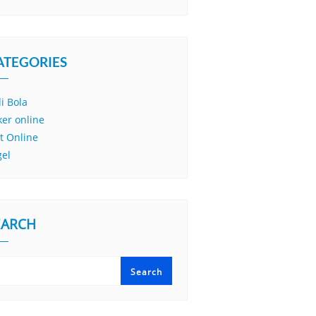
ATEGORIES
i Bola
ker online
ot Online
gel
EARCH
Search