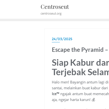
Skip
Centroseut
to
centroseut.org
content
24/03/2025
Escape the Pyramid – 
Siap Kabur dar
Terjebak Sela
Halo men! Bayangin antum lagi di
santai, melainkan buat kabur dar
Ice™
ngajak antum buat memecahka
aja, ngejar harta karun! 💰