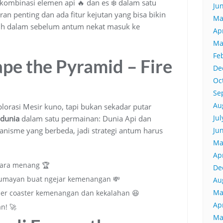
 kombinasi elemen api 🔥 dan es ❄️ dalam satu
Ju
an penting dan ada fitur kejutan yang bisa bikin
Ma
lebih dalam sebelum antum nekat masuk ke
Ap
Ma
Fe
pe the Pyramid – Fire
De
Oc
Se
Au
lorasi Mesir kuno, tapi bukan sekadar putar
Ju
 dunia
dalam satu permainan: Dunia Api dan
anisme yang berbeda, jadi strategi antum harus
Ju
Ma
Ap
ara menang 🏆
De
lumayan buat ngejar kemenangan 💸
Au
Ma
oller coaster kemenangan dan kekalahan 😆
Ap
n! 🚀
Ma