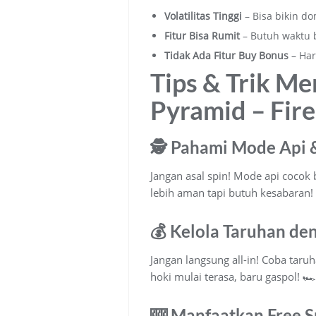
Volatilitas Tinggi
– Bisa bikin dom
Fitur Bisa Rumit
– Butuh waktu 
Tidak Ada Fitur Buy Bonus
– Har
Tips & Trik Me
Pyramid – Fire
🕵️ Pahami Mode Api 
Jangan asal spin! Mode api cocok 
lebih aman tapi butuh kesabaran! 
💰 Kelola Taruhan de
Jangan langsung all-in! Coba taruh
hoki mulai terasa, baru gaspol! 🏎
🎰 Manfaatkan Free S