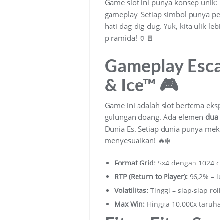
Game slot ini punya konsep unik:
gameplay. Setiap simbol punya per
hati dag-dig-dug. Yuk, kita ulik 
piramida! 🏺🚪
Gameplay Esca
& Ice™ 🎮
Game ini adalah slot bertema eksp
gulungan doang. Ada elemen
dua
Dunia Es. Setiap dunia punya mek
menyesuaikan! 🔥❄️
Format Grid:
5×4 dengan 1024 c
RTP (Return to Player):
96,2% – 
Volatilitas:
Tinggi – siap-siap r
Max Win:
Hingga 10.000x taruha