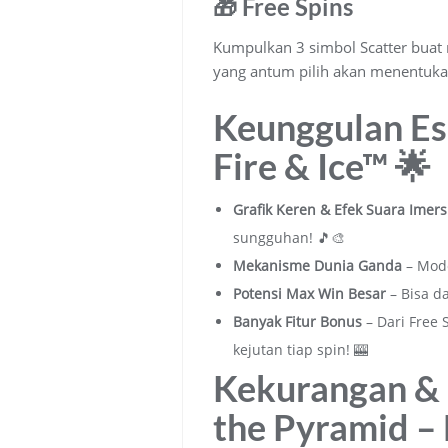
🎁 Free Spins
Kumpulkan 3 simbol Scatter buat m
yang antum pilih akan menentukan 
Keunggulan Es
Fire & Ice™ 🌟
Grafik Keren & Efek Suara Imers
sungguhan! 🎵🎨
Mekanisme Dunia Ganda
– Mode
Potensi Max Win Besar
– Bisa da
Banyak Fitur Bonus
– Dari Free 
kejutan tiap spin! 🎰
Kekurangan & 
the Pyramid – 