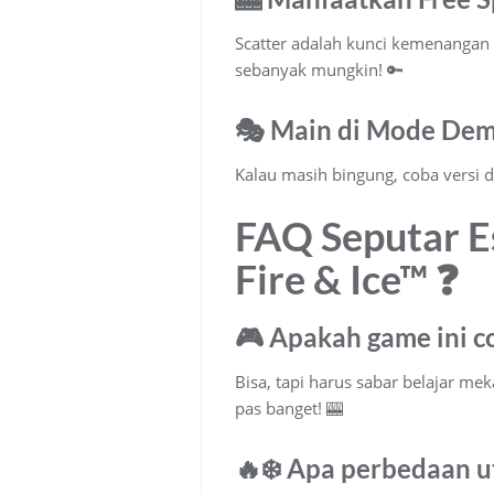
Scatter adalah kunci kemenangan 
sebanyak mungkin! 🔑
🎭 Main di Mode De
Kalau masih bingung, coba versi 
FAQ Seputar E
Fire & Ice™ ❓
🎮 Apakah game ini c
Bisa, tapi harus sabar belajar me
pas banget! 🎰
🔥❄️ Apa perbedaan u