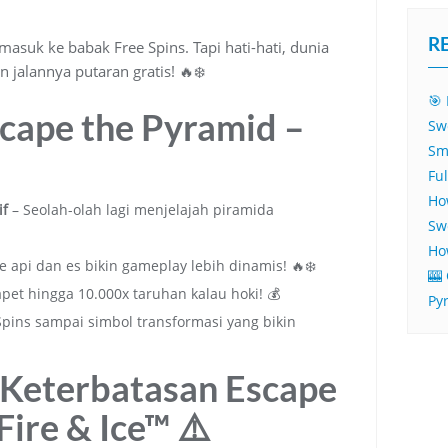
R
asuk ke babak Free Spins. Tapi hati-hati, dunia
jalannya putaran gratis! 🔥❄️
🎯 
cape the Pyramid –
Sw
Sm
Fu
Ho
if
– Seolah-olah lagi menjelajah piramida
Sw
Ho
 api dan es bikin gameplay lebih dinamis! 🔥❄️
🎰
pet hingga 10.000x taruhan kalau hoki! 💰
Py
Spins sampai simbol transformasi yang bikin
Keterbatasan Escape
Fire & Ice™ ⚠️