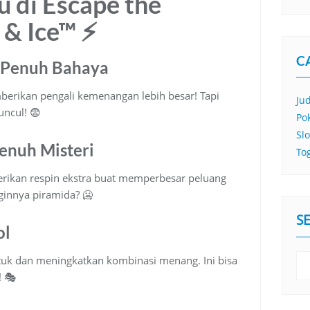
u di Escape the
 & Ice™ ⚡
C
a Penuh Bahaya
berikan pengali kemenangan lebih besar! Tapi
Jud
uncul! 😨
Po
Sl
Penuh Misteri
To
erikan respin ekstra buat memperbesar peluang
ginnya piramida? 🥶
S
ol
tuk dan meningkatkan kombinasi menang. Ini bisa
! 🎭