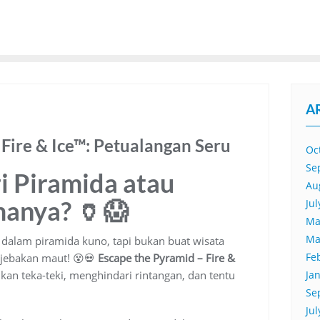
A
Fire & Ice™: Petualangan Seru
Oc
Se
i Piramida atau
Au
manya? 🏺😱
Ju
Ma
Ma
 dalam piramida kuno, tapi bukan buat wisata
Fe
i jebakan maut! 😵💀
Escape the Pyramid – Fire &
n teka-teki, menghindari rintangan, dan tentu
Ja
Se
Ju