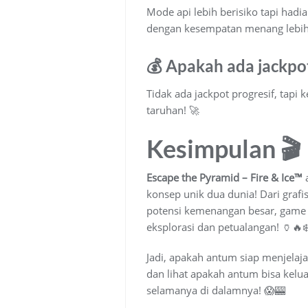
Mode api lebih berisiko tapi had
dengan kesempatan menang lebih s
💰 Apakah ada jackpot
Tidak ada jackpot progresif, tap
taruhan! 🚀
Kesimpulan 🎬
Escape the Pyramid – Fire & Ice™
a
konsep unik dua dunia! Dari graf
potensi kemenangan besar, game 
eksplorasi dan petualangan! 🏺🔥❄
Jadi, apakah antum siap menjelaja
dan lihat apakah antum bisa kelu
selamanya di dalamnya! 😱🎰