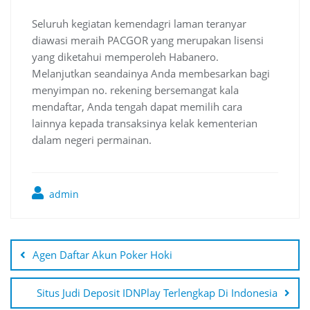
Seluruh kegiatan kemendagri laman teranyar
diawasi meraih PACGOR yang merupakan lisensi
yang diketahui memperoleh Habanero.
Melanjutkan seandainya Anda membesarkan bagi
menyimpan no. rekening bersemangat kala
mendaftar, Anda tengah dapat memilih cara
lainnya kepada transaksinya kelak kementerian
dalam negeri permainan.
admin
Post
navigation
Agen Daftar Akun Poker Hoki
Situs Judi Deposit IDNPlay Terlengkap Di Indonesia