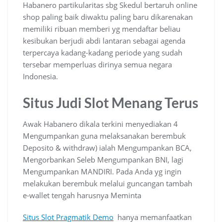
Habanero partikularitas sbg Skedul bertaruh online
shop paling baik diwaktu paling baru dikarenakan
memiliki ribuan memberi yg mendaftar beliau
kesibukan berjudi abdi lantaran sebagai agenda
terpercaya kadang-kadang periode yang sudah
tersebar memperluas dirinya semua negara
Indonesia.
Situs Judi Slot Menang Terus
Awak Habanero dikala terkini menyediakan 4
Mengumpankan guna melaksanakan berembuk
Deposito & withdraw) ialah Mengumpankan BCA,
Mengorbankan Seleb Mengumpankan BNI, lagi
Mengumpankan MANDIRI. Pada Anda yg ingin
melakukan berembuk melalui guncangan tambah
e-wallet tengah harusnya Meminta
Situs Slot Pragmatik Demo
hanya memanfaatkan