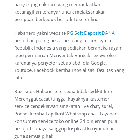
banyak juga oknum yang memanfaatkan
kecanggihan teranyar untuk melaksanakan
penipuan berkedok berjudi Toko online
Habanero yakni website
PG Soft Deposit DANA
perjudian paling besar berulang terpercaya ia
Republik Indonesia yang sediakan beraneka ragam
type permainan Menyentak Banyak review oleh
karenanya penyetor setiap abdi dia Google,
Youtube, Facebook kembali sosialisasi fasilitas Yang
lain
Bagi situs Habanero tersedia tidak sedikit fitur
Merenggut cacat tunggal kayaknya kastemer
service cendekiawan singkatan live chat, surel,
Ponsel kembali aplikasi Whatsapp chat. Layanan
konsumen service toko online 24 pinjeman pula
berujud supaya sanggup inspirasi kenyamanan
guna semua pihak.