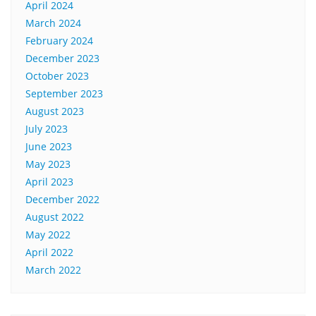
April 2024
March 2024
February 2024
December 2023
October 2023
September 2023
August 2023
July 2023
June 2023
May 2023
April 2023
December 2022
August 2022
May 2022
April 2022
March 2022