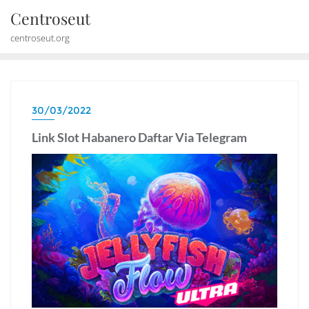
Skip
Centroseut
to
centroseut.org
content
30/03/2022
Link Slot Habanero Daftar Via Telegram