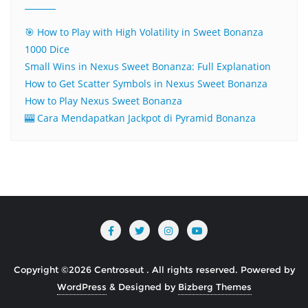
🎯 How to Play with High Volatility in Sweet Bonanza
1000 Dice
Small Wins in Nexus Sweet Bonanza: Full Explanation
How to Get Scatter Symbols in Nexus Sweet Bonanza
How to Play Nexus Sweet Bonanza
🎰 Cara Mendapatkan Jackpot di Pyramid Bonanza
Copyright ©2026 Centroseut . All rights reserved.
Powered by
WordPress
&
Designed by
Bizberg Themes