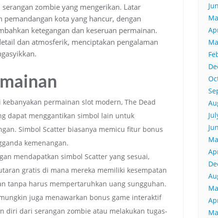
Ju
i serangan zombie yang mengerikan. Latar
Ma
n pemandangan kota yang hancur, dengan
mbahkan ketegangan dan keseruan permainan.
Ap
detail dan atmosferik, menciptakan pengalaman
Ma
gasyikkan.
Fe
De
rmainan
Oc
Se
ti kebanyakan permainan slot modern, The Dead
Au
Ju
ng dapat menggantikan simbol lain untuk
Ju
an. Simbol Scatter biasanya memicu fitur bonus
Ma
engganda kemenangan.
Ap
engan mendapatkan simbol Scatter yang sesuai,
De
aran gratis di mana mereka memiliki kesempatan
Au
n tanpa harus mempertaruhkan uang sungguhan.
Ma
mungkin juga menawarkan bonus game interaktif
Ap
 diri dari serangan zombie atau melakukan tugas-
Ma