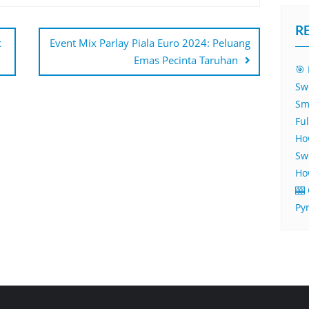
R
c
Event Mix Parlay Piala Euro 2024: Peluang
Emas Pecinta Taruhan
🎯 
Sw
Sm
Fu
Ho
Sw
Ho
🎰
Py