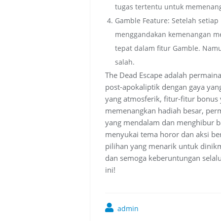
tugas tertentu untuk memenan
Gamble Feature: Setelah setiap
menggandakan kemenangan mere
tepat dalam fitur Gamble. Namu
salah.
The Dead Escape adalah permaina
post-apokaliptik dengan gaya ya
yang atmosferik, fitur-fitur bonu
memenangkan hadiah besar, per
yang mendalam dan menghibur ba
menyukai tema horor dan aksi be
pilihan yang menarik untuk dinikm
dan semoga keberuntungan selal
ini!
admin