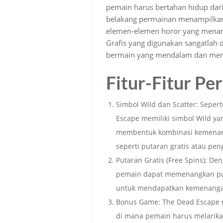
pemain harus bertahan hidup dar
belakang permainan menampilka
elemen-elemen horor yang mena
Grafis yang digunakan sangatlah 
bermain yang mendalam dan men
Fitur-Fitur Pe
Simbol Wild dan Scatter: Seper
Escape memiliki simbol Wild ya
membentuk kombinasi kemenang
seperti putaran gratis atau p
Putaran Gratis (Free Spins): D
pemain dapat memenangkan put
untuk mendapatkan kemenanga
Bonus Game: The Dead Escape 
di mana pemain harus melarikan