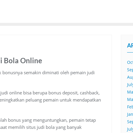
A
i Bola Online
Oc
Se
k bonusnya semakin diminati oleh pemain judi
Au
Ju
Ma
judi online bisa berupa bonus deposit, cashback,
Ma
meningkatkan peluang pemain untuk mendapatkan
Fe
Ja
mlah bonus yang menguntungkan, pemain tetap
Se
 saat memilih situs judi bola yang banyak
Ju