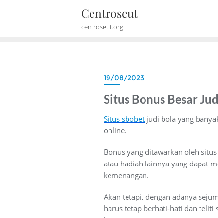
Skip
Centroseut
to
centroseut.org
content
19/08/2023
Situs Bonus Besar Jud
Situs sbobet
judi bola yang banya
online.
Bonus yang ditawarkan oleh situs 
atau hadiah lainnya yang dapat 
kemenangan.
Akan tetapi, dengan adanya seju
harus tetap berhati-hati dan teliti