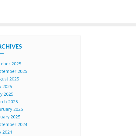
RCHIVES
tober 2025
ptember 2025
gust 2025
ly 2025
y 2025
rch 2025
bruary 2025
nuary 2025
ptember 2024
ly 2024