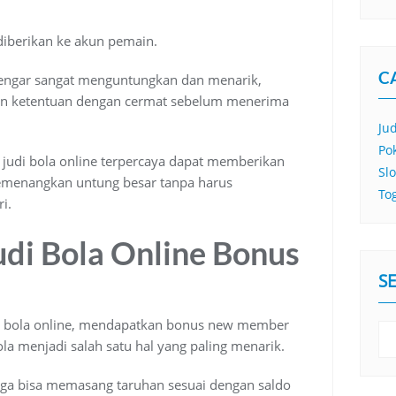
diberikan ke akun pemain.
C
dengar sangat menguntungkan dan menarik,
an ketentuan dengan cermat sebelum menerima
Jud
Po
judi bola online terpercaya dapat memberikan
Sl
menangkan untung besar tanpa harus
To
i.
udi Bola Online Bonus
S
di bola online, mendapatkan bonus new member
bola menjadi salah satu hal yang paling menarik.
ga bisa memasang taruhan sesuai dengan saldo