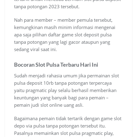
tanpa potongan 2023 tersebut.
Nah para member – member pemula tersebut,
kemungkinan masih minim informasi mengenai
apa saja pilihan daftar game slot deposit pulsa
tanpa potongan yang lagi gacor ataupun yang
sedang viral saat ini.
Bocoran Slot Pulsa Terbaru Hari Ini
Sudah menjadi rahasia umum jika permainan slot
pulsa deposit 10rb tanpa potongan terpercaya
yaitu pragmatic play selalu berhasil memberikan
keuntungan yang banyak bagi para pemain –
pemain judi slot online uang asli.
Bagaimana pemain tidak tertarik dengan game slot
depo via pulsa tanpa potongan tersebut itu.
Pasalnya memainkan slot pulsa pragmatic play,