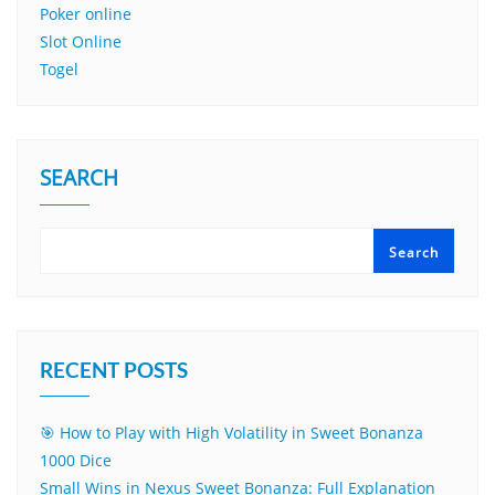
Poker online
Slot Online
Togel
SEARCH
Search
RECENT POSTS
🎯 How to Play with High Volatility in Sweet Bonanza
1000 Dice
Small Wins in Nexus Sweet Bonanza: Full Explanation