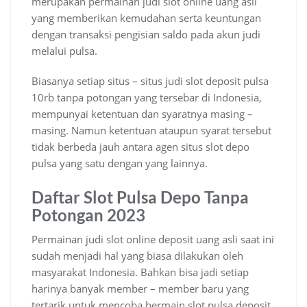
merupakan permainan judi slot online uang asli
yang memberikan kemudahan serta keuntungan
dengan transaksi pengisian saldo pada akun judi
melalui pulsa.
Biasanya setiap situs – situs judi slot deposit pulsa
10rb tanpa potongan yang tersebar di Indonesia,
mempunyai ketentuan dan syaratnya masing –
masing. Namun ketentuan ataupun syarat tersebut
tidak berbeda jauh antara agen situs slot depo
pulsa yang satu dengan yang lainnya.
Daftar Slot Pulsa Depo Tanpa
Potongan 2023
Permainan judi slot online deposit uang asli saat ini
sudah menjadi hal yang biasa dilakukan oleh
masyarakat Indonesia. Bahkan bisa jadi setiap
harinya banyak member – member baru yang
tertarik untuk mencoba bermain slot pulsa deposit