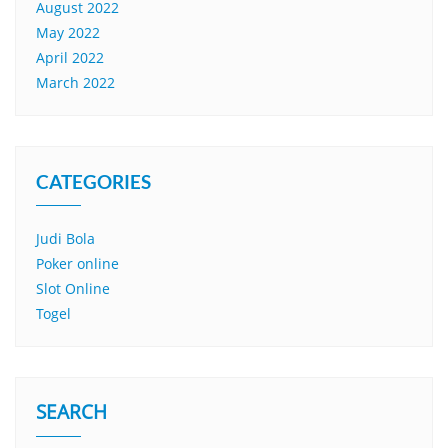
August 2022
May 2022
April 2022
March 2022
CATEGORIES
Judi Bola
Poker online
Slot Online
Togel
SEARCH