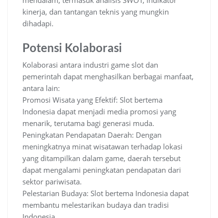
mendalam, termasuk analisis SWOT, indikator
kinerja, dan tantangan teknis yang mungkin
dihadapi.
Potensi Kolaborasi
Kolaborasi antara industri game slot dan
pemerintah dapat menghasilkan berbagai manfaat,
antara lain:
Promosi Wisata yang Efektif: Slot bertema
Indonesia dapat menjadi media promosi yang
menarik, terutama bagi generasi muda.
Peningkatan Pendapatan Daerah: Dengan
meningkatnya minat wisatawan terhadap lokasi
yang ditampilkan dalam game, daerah tersebut
dapat mengalami peningkatan pendapatan dari
sektor pariwisata.
Pelestarian Budaya: Slot bertema Indonesia dapat
membantu melestarikan budaya dan tradisi
Indonesia.