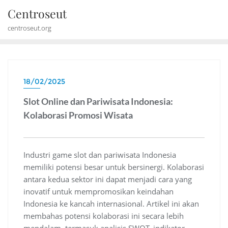
Skip
Centroseut
to
centroseut.org
content
18/02/2025
Slot Online dan Pariwisata Indonesia:
Kolaborasi Promosi Wisata
Industri game slot dan pariwisata Indonesia
memiliki potensi besar untuk bersinergi. Kolaborasi
antara kedua sektor ini dapat menjadi cara yang
inovatif untuk mempromosikan keindahan
Indonesia ke kancah internasional. Artikel ini akan
membahas potensi kolaborasi ini secara lebih