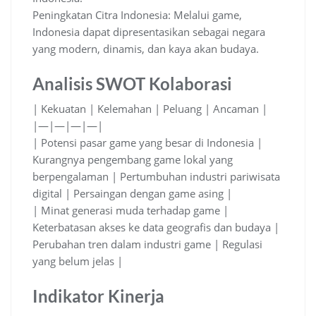
Peningkatan Citra Indonesia: Melalui game,
Indonesia dapat dipresentasikan sebagai negara
yang modern, dinamis, dan kaya akan budaya.
Analisis SWOT Kolaborasi
| Kekuatan | Kelemahan | Peluang | Ancaman |
|—|—|—|—|
| Potensi pasar game yang besar di Indonesia |
Kurangnya pengembang game lokal yang
berpengalaman | Pertumbuhan industri pariwisata
digital | Persaingan dengan game asing |
| Minat generasi muda terhadap game |
Keterbatasan akses ke data geografis dan budaya |
Perubahan tren dalam industri game | Regulasi
yang belum jelas |
Indikator Kinerja