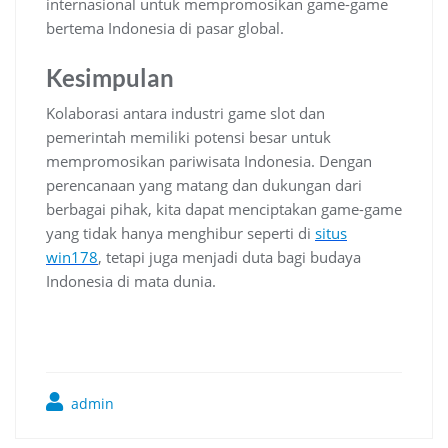
internasional untuk mempromosikan game-game
bertema Indonesia di pasar global.
Kesimpulan
Kolaborasi antara industri game slot dan
pemerintah memiliki potensi besar untuk
mempromosikan pariwisata Indonesia. Dengan
perencanaan yang matang dan dukungan dari
berbagai pihak, kita dapat menciptakan game-game
yang tidak hanya menghibur seperti di
situs
win178
, tetapi juga menjadi duta bagi budaya
Indonesia di mata dunia.
admin