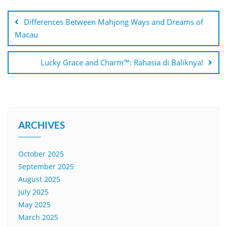
Post
navigation
Differences Between Mahjong Ways and Dreams of
Macau
Lucky Grace and Charm™: Rahasia di Baliknya!
ARCHIVES
October 2025
September 2025
August 2025
July 2025
May 2025
March 2025