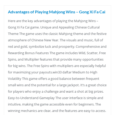
Advantages of Playing Mahjong Wins – Gong Xi Fa Cai
Here are the key advantages of playing the Mahjong Wins –
Gong Xi Fa Cai game. Unique and Appealing Chinese Cultural
Theme The game uses the classic Mahjong theme and the festive
atmosphere of Chinese New Year. The visuals and music, full of
red and gold, symbolize luck and prosperity. Comprehensive and
Rewarding Bonus Features The game includes Wild, Scatter, Free
Spins, and Multiplier features that provide many opportunities
for big wins. The Free Spins with multipliers are especially helpful
for maximizing your payouts.win33 daftar Medium to High
Volatility This game offers a good balance between frequent
small wins and the potential for a large jackpot. It’s a great choice
for players who enjoy a challenge and want a shot at big prizes.
Easy-to-Understand Gameplay The user interface is simple and
intuitive, making the game accessible even for beginners. The
winning mechanics are clear, and the features are easy to access.