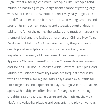
High Potential for Big Wins with Free Spins The Free Spins and
multiplier features give you a significant chance of getting large
wins. Since the Scatter symbols are relatively easy to get, it’s not
too difficult to enter the bonus round. Captivating Graphics and
Sound The smooth animations and attractive symbol designs
add to the fun of the game. The background music enhances the
theme of luck and the festive atmosphere of Chinese New Year.
Available on Multiple Platforms You can play the game on both
desktop and smartphones, so you can enjoy it anytime,
anywhere. Summary of Advantages: Advantage Explanation
Appealing Chinese Theme Distinctive Chinese New Year visuals
and sounds. Full Bonus Features Wilds, Scatters, Free Spins, and
Multipliers. Balanced Volatility Combines frequent small wins
with the potential for big jackpots. Easy Gameplay Suitable for
both beginners and experienced players. High Win Potential Free
Spins with multipliers offer chances for large wins. Stunning
Graphics & Sound Engaging design and thematic music. Multi-
Platform Availability Flexible and convenient to play on various