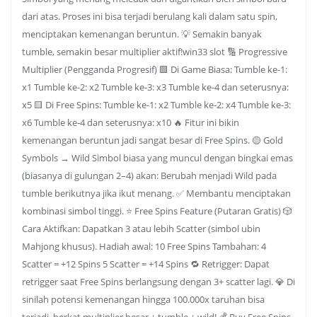
dari atas. Proses ini bisa terjadi berulang kali dalam satu spin,
menciptakan kemenangan beruntun. 💡 Semakin banyak
tumble, semakin besar multiplier aktif!win33 slot 🔢 Progressive
Multiplier (Pengganda Progresif) 🟩 Di Game Biasa: Tumble ke-1:
x1 Tumble ke-2: x2 Tumble ke-3: x3 Tumble ke-4 dan seterusnya:
x5 🟨 Di Free Spins: Tumble ke-1: x2 Tumble ke-2: x4 Tumble ke-3:
x6 Tumble ke-4 dan seterusnya: x10 🔥 Fitur ini bikin
kemenangan beruntun jadi sangat besar di Free Spins. 🟡 Gold
Symbols → Wild Simbol biasa yang muncul dengan bingkai emas
(biasanya di gulungan 2–4) akan: Berubah menjadi Wild pada
tumble berikutnya jika ikut menang. ✅ Membantu menciptakan
kombinasi simbol tinggi. ⭐ Free Spins Feature (Putaran Gratis) 🎲
Cara Aktifkan: Dapatkan 3 atau lebih Scatter (simbol ubin
Mahjong khusus). Hadiah awal: 10 Free Spins Tambahan: 4
Scatter = +12 Spins 5 Scatter = +14 Spins 🔁 Retrigger: Dapat
retrigger saat Free Spins berlangsung dengan 3+ scatter lagi. 💎 Di
sinilah potensi kemenangan hingga 100.000x taruhan bisa