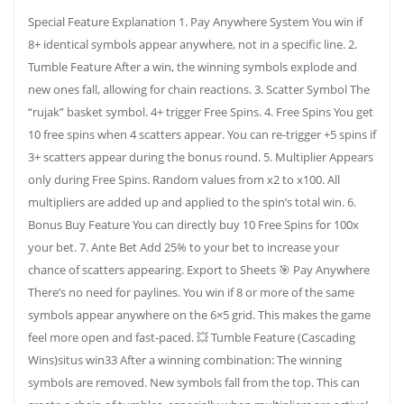
Special Feature Explanation 1. Pay Anywhere System You win if
8+ identical symbols appear anywhere, not in a specific line. 2.
Tumble Feature After a win, the winning symbols explode and
new ones fall, allowing for chain reactions. 3. Scatter Symbol The
“rujak” basket symbol. 4+ trigger Free Spins. 4. Free Spins You get
10 free spins when 4 scatters appear. You can re-trigger +5 spins if
3+ scatters appear during the bonus round. 5. Multiplier Appears
only during Free Spins. Random values from x2 to x100. All
multipliers are added up and applied to the spin’s total win. 6.
Bonus Buy Feature You can directly buy 10 Free Spins for 100x
your bet. 7. Ante Bet Add 25% to your bet to increase your
chance of scatters appearing. Export to Sheets 🎯 Pay Anywhere
There’s no need for paylines. You win if 8 or more of the same
symbols appear anywhere on the 6×5 grid. This makes the game
feel more open and fast-paced. 💥 Tumble Feature (Cascading
Wins)situs win33 After a winning combination: The winning
symbols are removed. New symbols fall from the top. This can