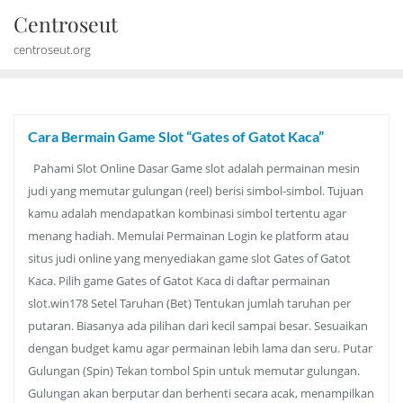
Skip
Centroseut
to
centroseut.org
content
Cara Bermain Game Slot “Gates of Gatot Kaca”
Pahami Slot Online Dasar Game slot adalah permainan mesin
judi yang memutar gulungan (reel) berisi simbol-simbol. Tujuan
kamu adalah mendapatkan kombinasi simbol tertentu agar
menang hadiah. Memulai Permainan Login ke platform atau
situs judi online yang menyediakan game slot Gates of Gatot
Kaca. Pilih game Gates of Gatot Kaca di daftar permainan
slot.win178 Setel Taruhan (Bet) Tentukan jumlah taruhan per
putaran. Biasanya ada pilihan dari kecil sampai besar. Sesuaikan
dengan budget kamu agar permainan lebih lama dan seru. Putar
Gulungan (Spin) Tekan tombol Spin untuk memutar gulungan.
Gulungan akan berputar dan berhenti secara acak, menampilkan