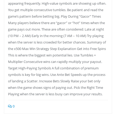
appearing frequently. High-value symbols are showing up often.
You get multiple consecutive tumbles. Be patient and read the
game’s pattern before betting big. Play During “Gacor” Times
Many players believe there are “gacor” or “hot” times when the
game pays out more. These are often considered: Late at night
(10 PM – 2 AM) Early in the morning (7 AM – 10 AM) Try playing
when the server is less crowded for better chances. Summary of
the x500 Max Win Strategy Step Explanation Get into Free Spins
This is where the biggest win potential lies. Use Tumbles +
Multiplier Consecutive wins can rapidly multiply your payout.
Target High-Paying Symbols A full combination of premium
symbols is key for big wins. Use Ante Bet Speeds up the process
of landing a Scatter. Increase Bets Slowly Raise your bet only
when the game shows signs of paying out. Pick the Right Time
Playing when the server is less busy can improve your results.
0