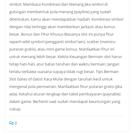
simbol. Membaca Kombinasi dan Menang Jika simbol di
gulungan membentuk pola menang (payline) yang sudah
ditentukan, kamu akan mendapatkan hadiah. Kombinasi simbol
dengan nilai tertinggi akan memberikan jackpot atau bonus
besar. Bonus dan Fitur Khusus Biasanya slot ini punya fitur
seperti wild symbol (pengganti simbol lain), scatter (memicu
putaran gratis), atau mini game bonus. Manfaatkan fitur ini
untuk menang lebih besar. Kelola Keuangan Bermain slot harus
tetap hati-hati, atur batas taruhan dan waktu bermain. Jangan
terlalu terbawa suasana supaya tidak rugi besar. Tips Bermain
Slot Gates of Gatot Kaca Mulai dengan taruhan kecil untuk
mengenal pola permainan. Manfaatkan fitur putaran gratis (jika
ada). Ketahui aturan lengkap dan tabel pembayaran (paytable)
dalam game. Berhenti saat sudah mendapat keuntungan yang
cukup.
0