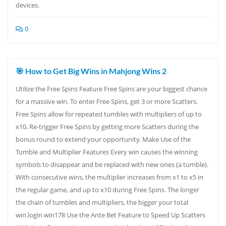
devices.
0
🎯 How to Get Big Wins in Mahjong Wins 2
Utilize the Free Spins Feature Free Spins are your biggest chance
for a massive win. To enter Free Spins, get 3 or more Scatters.
Free Spins allow for repeated tumbles with multipliers of up to
x10. Re-trigger Free Spins by getting more Scatters during the
bonus round to extend your opportunity. Make Use of the
Tumble and Multiplier Features Every win causes the winning
symbols to disappear and be replaced with new ones (a tumble).
With consecutive wins, the multiplier increases from x1 to x5 in
the regular game, and up to x10 during Free Spins. The longer
the chain of tumbles and multipliers, the bigger your total
win.login win178 Use the Ante Bet Feature to Speed Up Scatters