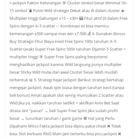
= Jackpot Faktor Keterangan 🎯 Cluster simbol besar Minimal 10–
15 simbol 💣 Posisi Wild strategis Dekat atau di dalam cluster 🔥
Multiplier tinggi Gabungan x15 – x30+ 🎰 Fitur aktif Di dalam Free
Spins dengan 4–5 scatter ✅ Kombinasi ini bisa memicu
kemenangan x500 sampai max win x7.500 💰 4. Gunakan Bonus
Buy Strategis Fitur Biaya Hasil Free Spins 100x taruhan 3–5
Scatter (acak) Super Free Spins 500x taruhan Dijamin 5 Scatter +
multiplier tinggi 🎯 Super Free Spins paling berpotensi
menghasilkan jackpot karena: Wild langsung punya multiplier
besar Sticky Wild mulai dari awal Cluster besar lebih mudah
terbentuk 📊 5. Strategi Kejar Jackpot Berikut strategi bertahap
mengejar jackpot: Awali spin biasa dengan taruhan kecil (tanpa
beli bonus) Amati apakah slot sering munculkan 2 Scatter atau
Wild Jika ya, naikkan taruhan sedikit + aktifkan Ante Bet Saat
dirasa slot “panas” → beli Super Free Spins Jika sudah profit
besar → turunkan taruhan / ganti game 🚫 Hal yang Perlu
Dipahami Mitos Fakta Jackpot bisa dipicu pakai cheat ❌ Tidak
bisa. Slot berbasis RNG Main jam tertentu bisa picu jackpot ❌