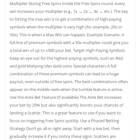
Multiplier During Free Spins Inside the Free Spins round, every
win increases your multiplier (e.g., 1x → 2x → 4x → etc.). The key
to hitting the max win is to get a combination of high-paying
symbols when the multiplier is very high (for example, 20x or
50x). This is when a Max Win can happen. Example Scenario: A
full line of premium symbols with a 50x multiplier could give you
a total win of up to x500 your bet. Target High-Paying Symbols
Keep an eye out for the highest-paying symbols, such as: Red
and gold Mahjong tiles Gold coins Special characters A full
combination of these premium symbols can lead to a huge
payout, even outside of free spins. The best combinations often
appear on the middle reels when the tumble feature is active.
Use the Ante Bet Feature (if available) The Ante Bet increases
your bet by 25% but also significantly boosts your chances of
landing a Scatter. This is a great feature to use if you want to
focus on triggering Free Spins quickly. Use a Phased Betting
Strategy Don’t go all-in right away. Start with a low bet, then
gradually increase it if you notice these signs: Scatters are