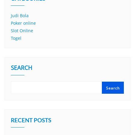
Judi Bola
Poker online
Slot Online
Togel
SEARCH
Search
RECENT POSTS