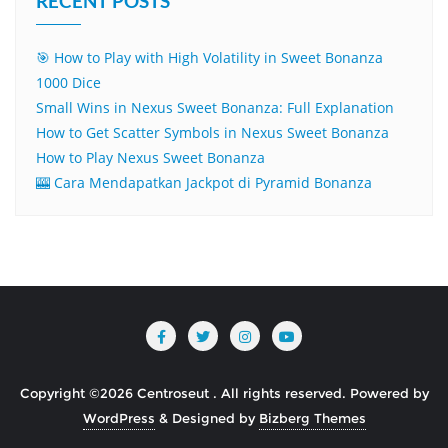
RECENT POSTS
🎯 How to Play with High Volatility in Sweet Bonanza
1000 Dice
Small Wins in Nexus Sweet Bonanza: Full Explanation
How to Get Scatter Symbols in Nexus Sweet Bonanza
How to Play Nexus Sweet Bonanza
🎰 Cara Mendapatkan Jackpot di Pyramid Bonanza
Copyright ©2026 Centroseut . All rights reserved.
Powered by
WordPress
&
Designed by
Bizberg Themes