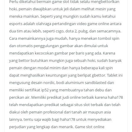
Perlu diketahui bermain game slot tidak selalu mengbettorlkan
hoki, pemain diwajibkan untuk jeli dalam melihat mesin yang
mereka mainkan. Seperti yang mungkin sudah kamu ketahui
esports adalah olahraga pertandingan video game online antara
dua tim atau lebih, seperti csgo, dota 2, pubg, dan semacamnya.
Cara memainkannya juga mudah, hanya menekan tombol spin
dan otomatis penggulungan gambar akan dimulai untuk
mendapatkan kecocokan gambar per baris yang ada. Karena
yang bettor butuhkan mungkin juga sebuah hoki, sudah banyak
pemain dengan modal minim dan hanya beberapa kali spin
dapat menghasilkan keuntungan yang berlipat gbettor. Tablet ini
mengusung desain nordic, bodi aluminium sandblasted dan
memiliki sertifikat ip52 yang membuatnya tahan debu dan
percikan air. Memiliki predikat judi online terbaik karena haha178
telah mendapatkan predikat sebagai situs slot terbaik dan telah
diakui oleh pemain profesional dari tanah air maupun asia
lainnya, tentu saja wajib bagi haha178 untuk menyediakan
perjudian yang lengkap dan menarik. Game slot online