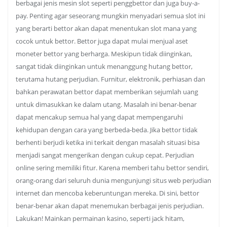
berbagai jenis mesin slot seperti penggbettor dan juga buy-a-
pay. Penting agar seseorang mungkin menyadari semua slot ini
yang berarti bettor akan dapat menentukan slot mana yang
cocok untuk bettor. Bettor juga dapat mulai menjual aset
moneter bettor yang berharga. Meskipun tidak diinginkan,
sangat tidak diinginkan untuk menanggung hutang bettor,
terutama hutang perjudian. Furnitur, elektronik, perhiasan dan
bahkan perawatan bettor dapat memberikan sejumlah uang
untuk dimasukkan ke dalam utang. Masalah ini benar-benar
dapat mencakup semua hal yang dapat mempengaruhi
kehidupan dengan cara yang berbeda-beda. Jika bettor tidak
berhenti berjudi ketika ini terkait dengan masalah situasi bisa
menjadi sangat mengerikan dengan cukup cepat. Perjudian
online sering memiliki fitur. Karena memberi tahu bettor sendiri,
orang-orang dari seluruh dunia mengunjungi situs web perjudian
internet dan mencoba keberuntungan mereka. Di sini, bettor
benar-benar akan dapat menemukan berbagai jenis perjudian.
Lakukan! Mainkan permainan kasino, seperti jack hitam,