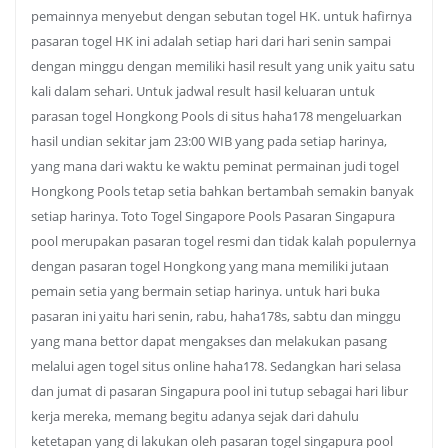
pemainnya menyebut dengan sebutan togel HK. untuk hafirnya
pasaran togel HK ini adalah setiap hari dari hari senin sampai
dengan minggu dengan memiliki hasil result yang unik yaitu satu
kali dalam sehari. Untuk jadwal result hasil keluaran untuk
parasan togel Hongkong Pools di situs haha178 mengeluarkan
hasil undian sekitar jam 23:00 WIB yang pada setiap harinya,
yang mana dari waktu ke waktu peminat permainan judi togel
Hongkong Pools tetap setia bahkan bertambah semakin banyak
setiap harinya. Toto Togel Singapore Pools Pasaran Singapura
pool merupakan pasaran togel resmi dan tidak kalah populernya
dengan pasaran togel Hongkong yang mana memiliki jutaan
pemain setia yang bermain setiap harinya. untuk hari buka
pasaran ini yaitu hari senin, rabu, haha178s, sabtu dan minggu
yang mana bettor dapat mengakses dan melakukan pasang
melalui agen togel situs online haha178. Sedangkan hari selasa
dan jumat di pasaran Singapura pool ini tutup sebagai hari libur
kerja mereka, memang begitu adanya sejak dari dahulu
ketetapan yang di lakukan oleh pasaran togel singapura pool