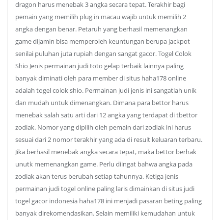
dragon harus menebak 3 angka secara tepat. Terakhir bagi
pemain yang memilih plug in macau wajib untuk memilih 2
angka dengan benar. Petaruh yang berhasil memenangkan
game dijamin bisa memperoleh keuntungan berupa jackpot
senilai puluhan juta rupiah dengan sangat gacor. Togel Colok
Shio Jenis permainan judi toto gelap terbaik lainnya paling
banyak diminati oleh para member di situs haha178 online
adalah togel colok shio. Permainan judi jenis ini sangatlah unik
dan mudah untuk dimenangkan. Dimana para bettor harus
menebak salah satu arti dari 12 angka yang terdapat di tbettor
zodiak. Nomor yang dipilih oleh pemain dari zodiak ini harus
sesuai dari 2 nomor terakhir yang ada di result keluaran terbaru.
Jika berhasil menebak angka secara tepat, maka bettor berhak
unutk memenangkan game. Perlu diingat bahwa angka pada
zodiak akan terus berubah setiap tahunnya. Ketiga jenis
permainan judi togel online paling laris dimainkan di situs judi
togel gacor indonesia haha178 ini menjadi pasaran beting paling
banyak direkomendasikan. Selain memiliki kemudahan untuk