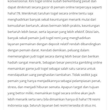
konvensional. Kini togel online sudah berkembang pesat dan
dapat dinikmati secara gacor di pemain online terpercaya seperti
haha178. Menikmati taruhan togel secara online tentu saja
menghadirkan banyak sekali keuntungan menarik mulai dari
kemudahan bertaruh, akses bermain lebih praktis, keuntungan
bertaruh lebih besar, serta layanan yang lebih efektif. Disisi lain,
banyak sekali pemain judi togel remi yang menghadirkan
layanan permainan dengan deposit relatif rendah dibandingkan
dengan pemain darat. Kendati demikian, peluang dalam
memenangkan judi togel secara daring lebih besar dan berikan
hadiah sangat menarik. Sebagian besar pencinta gambling online
memainkan game judi togel sebagai salah satu sarana untuk
mendapatkan uang penghasilan tambahan. Tidak sedikit juga
pemain yang hanya menjadikannya sebagai pelampiasan penat,
stress, dan menjadi hiburan semata. Apapun target dan tujuan
yang bettor miliki, memainkan togel secara online akan jauh
lebih menarik serta seru bila dimainkan hanya di haha178 resmi
indonesia saja. Seluruh layanan bet resmi tersedia di situs ini,