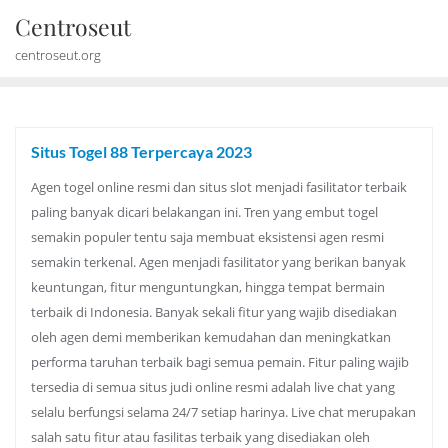
Skip
Centroseut
to
centroseut.org
content
Situs Togel 88 Terpercaya 2023
Agen togel online resmi dan situs slot menjadi fasilitator terbaik
paling banyak dicari belakangan ini. Tren yang embut togel
semakin populer tentu saja membuat eksistensi agen resmi
semakin terkenal. Agen menjadi fasilitator yang berikan banyak
keuntungan, fitur menguntungkan, hingga tempat bermain
terbaik di Indonesia. Banyak sekali fitur yang wajib disediakan
oleh agen demi memberikan kemudahan dan meningkatkan
performa taruhan terbaik bagi semua pemain. Fitur paling wajib
tersedia di semua situs judi online resmi adalah live chat yang
selalu berfungsi selama 24/7 setiap harinya. Live chat merupakan
salah satu fitur atau fasilitas terbaik yang disediakan oleh