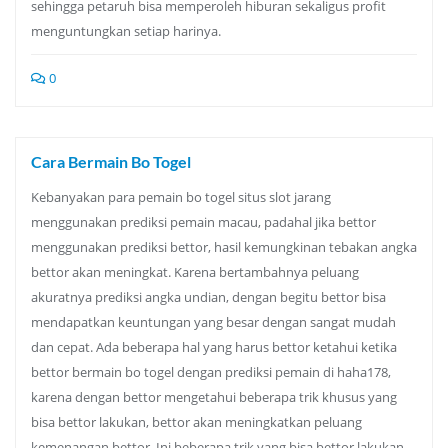
sehingga petaruh bisa memperoleh hiburan sekaligus profit
menguntungkan setiap harinya.
0
Cara Bermain Bo Togel
Kebanyakan para pemain bo togel situs slot jarang
menggunakan prediksi pemain macau, padahal jika bettor
menggunakan prediksi bettor, hasil kemungkinan tebakan angka
bettor akan meningkat. Karena bertambahnya peluang
akuratnya prediksi angka undian, dengan begitu bettor bisa
mendapatkan keuntungan yang besar dengan sangat mudah
dan cepat. Ada beberapa hal yang harus bettor ketahui ketika
bettor bermain bo togel dengan prediksi pemain di haha178,
karena dengan bettor mengetahui beberapa trik khusus yang
bisa bettor lakukan, bettor akan meningkatkan peluang
kemenangan bettor. Ini beberapa trik yang bisa bettor lakukan