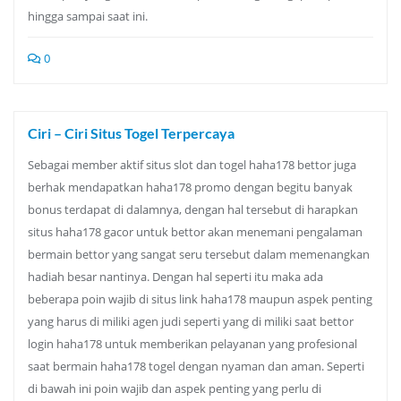
hingga sampai saat ini.
0
Ciri – Ciri Situs Togel Terpercaya
Sebagai member aktif situs slot dan togel haha178 bettor juga
berhak mendapatkan haha178 promo dengan begitu banyak
bonus terdapat di dalamnya, dengan hal tersebut di harapkan
situs haha178 gacor untuk bettor akan menemani pengalaman
bermain bettor yang sangat seru tersebut dalam memenangkan
hadiah besar nantinya. Dengan hal seperti itu maka ada
beberapa poin wajib di situs link haha178 maupun aspek penting
yang harus di miliki agen judi seperti yang di miliki saat bettor
login haha178 untuk memberikan pelayanan yang profesional
saat bermain haha178 togel dengan nyaman dan aman. Seperti
di bawah ini poin wajib dan aspek penting yang perlu di