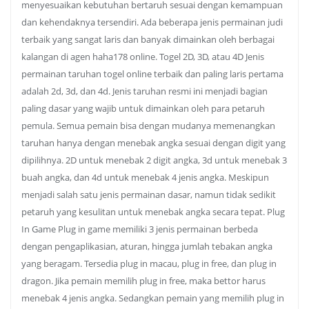
menyesuaikan kebutuhan bertaruh sesuai dengan kemampuan
dan kehendaknya tersendiri. Ada beberapa jenis permainan judi
terbaik yang sangat laris dan banyak dimainkan oleh berbagai
kalangan di agen haha178 online. Togel 2D, 3D, atau 4D Jenis
permainan taruhan togel online terbaik dan paling laris pertama
adalah 2d, 3d, dan 4d. Jenis taruhan resmi ini menjadi bagian
paling dasar yang wajib untuk dimainkan oleh para petaruh
pemula. Semua pemain bisa dengan mudanya memenangkan
taruhan hanya dengan menebak angka sesuai dengan digit yang
dipilihnya. 2D untuk menebak 2 digit angka, 3d untuk menebak 3
buah angka, dan 4d untuk menebak 4 jenis angka. Meskipun
menjadi salah satu jenis permainan dasar, namun tidak sedikit
petaruh yang kesulitan untuk menebak angka secara tepat. Plug
In Game Plug in game memiliki 3 jenis permainan berbeda
dengan pengaplikasian, aturan, hingga jumlah tebakan angka
yang beragam. Tersedia plug in macau, plug in free, dan plug in
dragon. Jika pemain memilih plug in free, maka bettor harus
menebak 4 jenis angka. Sedangkan pemain yang memilih plug in