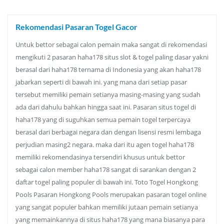
Rekomendasi Pasaran Togel Gacor
Untuk bettor sebagai calon pemain maka sangat di rekomendasi
mengikuti 2 pasaran haha178 situs slot & togel paling dasar yakni
berasal dari haha178 ternama di Indonesia yang akan haha178
jabarkan seperti di bawah ini. yang mana dari setiap pasar
tersebut memiliki pemain setianya masing-masing yang sudah
ada dari dahulu bahkan hingga saat ini. Pasaran situs togel di
haha178 yang di suguhkan semua pemain togel terpercaya
berasal dari berbagai negara dan dengan lisensi resmi lembaga
perjudian masing2 negara. maka dari itu agen togel haha178
memiliki rekomendasinya tersendiri khusus untuk bettor
sebagai calon member haha178 sangat di sarankan dengan 2
daftar togel paling populer di bawah ini. Toto Togel Hongkong
Pools Pasaran Hongkong Pools merupakan pasaran togel online
yang sangat populer bahkan memiliki jutaan pemain setianya
yang memainkannya di situs haha178 yang mana biasanya para