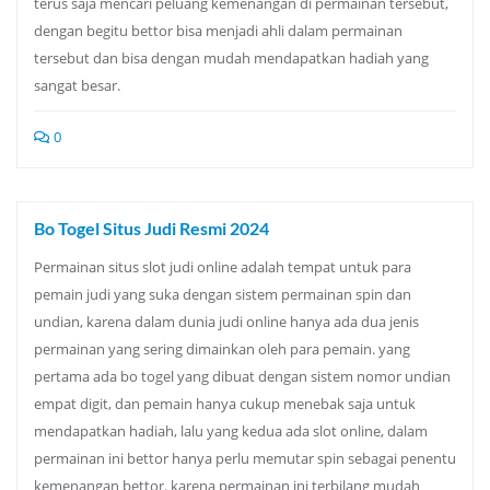
terus saja mencari peluang kemenangan di permainan tersebut,
dengan begitu bettor bisa menjadi ahli dalam permainan
tersebut dan bisa dengan mudah mendapatkan hadiah yang
sangat besar.
0
Bo Togel Situs Judi Resmi 2024
Permainan situs slot judi online adalah tempat untuk para
pemain judi yang suka dengan sistem permainan spin dan
undian, karena dalam dunia judi online hanya ada dua jenis
permainan yang sering dimainkan oleh para pemain. yang
pertama ada bo togel yang dibuat dengan sistem nomor undian
empat digit, dan pemain hanya cukup menebak saja untuk
mendapatkan hadiah, lalu yang kedua ada slot online, dalam
permainan ini bettor hanya perlu memutar spin sebagai penentu
kemenangan bettor. karena permainan ini terbilang mudah