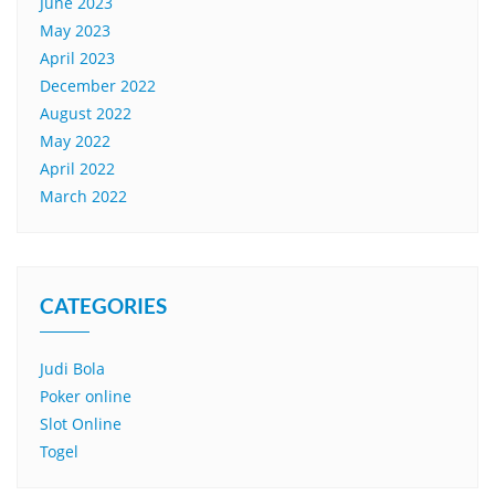
June 2023
May 2023
April 2023
December 2022
August 2022
May 2022
April 2022
March 2022
CATEGORIES
Judi Bola
Poker online
Slot Online
Togel