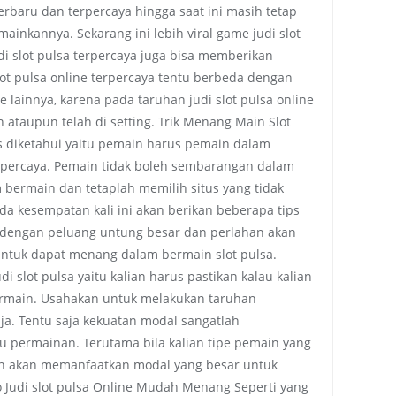
terbaru dan terpercaya hingga saat ini masih tetap
inkannya. Sekarang ini lebih viral game judi slot
di slot pulsa terpercaya juga bisa memberikan
ot pulsa online terpercaya tentu berbeda dengan
e lainnya, karena pada taruhan judi slot pulsa online
n ataupun telah di setting. Trik Menang Main Slot
s diketahui yaitu pemain harus pemain dalam
terpercaya. Pemain tidak boleh sembarangan dalam
m bermain dan tetaplah memilih situs yang tidak
 kesempatan kali ini akan berikan beberapa tips
 dengan peluang untung besar dan perlahan akan
tuk dapat menang dalam bermain slot pulsa.
 slot pulsa yaitu kalian harus pastikan kalau kalian
ermain. Usahakan untuk melakukan taruhan
a. Tentu saja kekuatan modal sangatlah
u permainan. Terutama bila kalian tipe pemain yang
ian akan memanfaatkan modal yang besar untuk
o Judi slot pulsa Online Mudah Menang Seperti yang