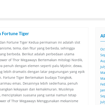
 Fortune Tiger
A
an Fortune Tiger Kedua permainan ini adalah slot
ekanisme, tema, dan fitur yang berbeda, sehingga
Oc
yang berbeda. Berikut adalah perbedaan utama
Se
ower of Thor Megaways Bertemakan mitologi Nordik,
Au
ya penuh dengan elemen seperti palu Mjolnir, dewa,
Ju
ng lebih dramatis dengan latar pegunungan yang epik
Ma
n. Fortune Tiger Bertemakan budaya Tiongkok,
Ma
arimau emas. Desainnya lebih sederhana, penuh
Fe
bangkan kekayaan dan kemakmuran. Musiknya
Ja
k, menciptakan suasana yang santai namun tetap
Se
Power of Thor Megaways Menggunakan mekanisme
Ju