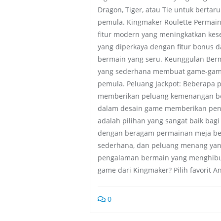
Dragon, Tiger, atau Tie untuk bertar
pemula. Kingmaker Roulette Permaina
fitur modern yang meningkatkan kes
yang diperkaya dengan fitur bonus
bermain yang seru. Keunggulan Ber
yang sederhana membuat game-game
pemula. Peluang Jackpot: Beberapa 
memberikan peluang kemenangan bes
dalam desain game memberikan pen
adalah pilihan yang sangat baik bagi
dengan beragam permainan meja berk
sederhana, dan peluang menang yan
pengalaman bermain yang menghib
game dari Kingmaker? Pilih favorit 
0