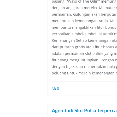
pasang. “Ways of The Qilin” memun
dengan anggaran mereka. Memutar 
permainan. Gulungan akan berputar
menentukan kemenangan Anda. Menga
membantu mengaktifkan fitur bonus
Perhatikan simbol-simbol ini untu
Kemenangan Setiap kemenangan aka
dari putaran gratis atau fitur bonus 
adalah permainan slot online yang 
fitur yang menguntungkan. Dengan
dengan bijak, dan menerapkan pola 
peluang untuk meraih kemenangan b
0
Agen Judi Slot Pulsa Terperc