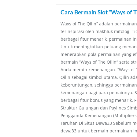
Cara Bermain Slot “Ways of 
Ways of The Qilin” adalah permainan 
terinspirasi oleh makhluk mitologi T
berbagai fitur menarik, permainan ini
Untuk meningkatkan peluang menan
menerapkan pola permainan yang efek
bermain “Ways of The Qilin” serta 
Anda meraih kemenangan. “Ways of 
Qilin sebagai simbol utama. Qilin 
keberuntungan, sehingga permainan
kemenangan bagi para pemainnya. Slo
berbagai fitur bonus yang menarik. 
Struktur Gulungan dan Paylines Simbo
Pengganda Kemenangan (Multipliers
Taruhan Di Situs Dewa33 Sebelum m
dewa33 untuk bermain permainan ini