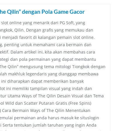
The Qilin” dengan Pola Game Gacor
slot online yang menarik dari PG Soft, yang
iongkok, Qilin. Dengan grafis yang memukau dan
 menjadi favorit di kalangan pemain slot online.
g, penting untuk memahami cara bermain dan
tif. Dalam artikel ini, kita akan membahas cara
strategi dan pola permainan yang dapat membantu
The Qilin” mengusung tema mitologi Tiongkok dengan
adalah makhluk legendaris yang dianggap membawa
 ini diharapkan dapat memberikan banyak
t ini memiliki tampilan visual yang indah dan
Fitur Utama Ways of The Qilin Desain Visual dan Tema
l Wild dan Scatter Putaran Gratis (Free Spins)
) Cara Bermain Ways of The Qilin Menentukan
emulai permainan anda harus masuk ke situslogin
 Serta tentukan jumlah taruhan yang ingin Anda