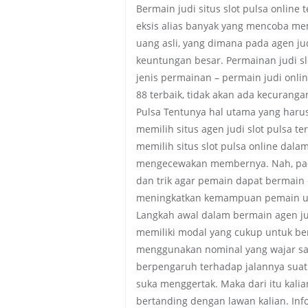
Bermain judi situs slot pulsa online 
eksis alias banyak yang mencoba mema
uang asli, yang dimana pada agen ju
keuntungan besar. Permainan judi sl
jenis permainan – permain judi onlin
88 terbaik, tidak akan ada kecuranga
Pulsa Tentunya hal utama yang haru
memilih situs agen judi slot pulsa 
memilih situs slot pulsa online dala
mengecewakan membernya. Nah, pada
dan trik agar pemain dapat bermain
meningkatkan kemampuan pemain un
Langkah awal dalam bermain agen judi
memiliki modal yang cukup untuk b
menggunakan nominal yang wajar saj
berpengaruh terhadap jalannya suat
suka menggertak. Maka dari itu kal
bertanding dengan lawan kalian. Inf