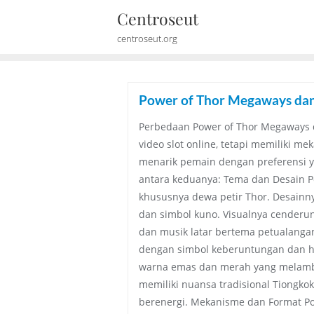
Skip
Centroseut
to
centroseut.org
content
Power of Thor Megaways dan
Perbedaan Power of Thor Megaways d
video slot online, tetapi memiliki m
menarik pemain dengan preferensi 
antara keduanya: Tema dan Desain P
khususnya dewa petir Thor. Desainn
dan simbol kuno. Visualnya cenderu
dan musik latar bertema petualanga
dengan simbol keberuntungan dan h
warna emas dan merah yang melam
memiliki nuansa tradisional Tiongko
berenergi. Mekanisme dan Format 