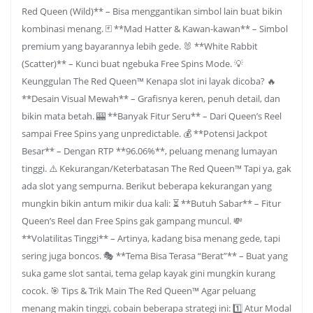
Red Queen (Wild)** – Bisa menggantikan simbol lain buat bikin
kombinasi menang. 🃏 **Mad Hatter & Kawan-kawan** – Simbol
premium yang bayarannya lebih gede. 🐰 **White Rabbit
(Scatter)** – Kunci buat ngebuka Free Spins Mode. 💡
Keunggulan The Red Queen™ Kenapa slot ini layak dicoba? 🔥
**Desain Visual Mewah** – Grafisnya keren, penuh detail, dan
bikin mata betah. 🎰 **Banyak Fitur Seru** – Dari Queen’s Reel
sampai Free Spins yang unpredictable. 💰 **Potensi Jackpot
Besar** – Dengan RTP **96.06%**, peluang menang lumayan
tinggi. ⚠️ Kekurangan/Keterbatasan The Red Queen™ Tapi ya, gak
ada slot yang sempurna. Berikut beberapa kekurangan yang
mungkin bikin antum mikir dua kali: ⏳ **Butuh Sabar** – Fitur
Queen’s Reel dan Free Spins gak gampang muncul. 💸
**Volatilitas Tinggi** – Artinya, kadang bisa menang gede, tapi
sering juga boncos. 🎭 **Tema Bisa Terasa “Berat”** – Buat yang
suka game slot santai, tema gelap kayak gini mungkin kurang
cocok. 🎯 Tips & Trik Main The Red Queen™ Agar peluang
menang makin tinggi, cobain beberapa strategi ini: 1️⃣ Atur Modal