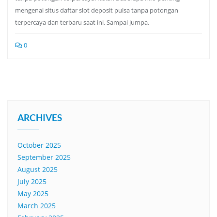
mengenai situs daftar slot deposit pulsa tanpa potongan
terpercaya dan terbaru saat ini. Sampai jumpa.
0
ARCHIVES
October 2025
September 2025
August 2025
July 2025
May 2025
March 2025