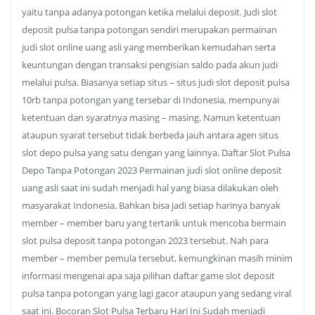
yaitu tanpa adanya potongan ketika melalui deposit. Judi slot
deposit pulsa tanpa potongan sendiri merupakan permainan
judi slot online uang asli yang memberikan kemudahan serta
keuntungan dengan transaksi pengisian saldo pada akun judi
melalui pulsa. Biasanya setiap situs – situs judi slot deposit pulsa
10rb tanpa potongan yang tersebar di Indonesia, mempunyai
ketentuan dan syaratnya masing – masing. Namun ketentuan
ataupun syarat tersebut tidak berbeda jauh antara agen situs
slot depo pulsa yang satu dengan yang lainnya. Daftar Slot Pulsa
Depo Tanpa Potongan 2023 Permainan judi slot online deposit
uang asli saat ini sudah menjadi hal yang biasa dilakukan oleh
masyarakat Indonesia. Bahkan bisa jadi setiap harinya banyak
member – member baru yang tertarik untuk mencoba bermain
slot pulsa deposit tanpa potongan 2023 tersebut. Nah para
member – member pemula tersebut, kemungkinan masih minim
informasi mengenai apa saja pilihan daftar game slot deposit
pulsa tanpa potongan yang lagi gacor ataupun yang sedang viral
saat ini. Bocoran Slot Pulsa Terbaru Hari Ini Sudah menjadi