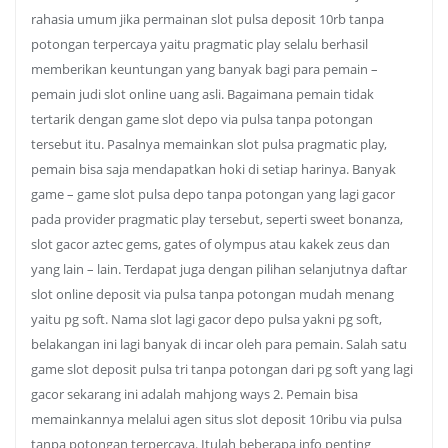
rahasia umum jika permainan slot pulsa deposit 10rb tanpa
potongan terpercaya yaitu pragmatic play selalu berhasil
memberikan keuntungan yang banyak bagi para pemain –
pemain judi slot online uang asli. Bagaimana pemain tidak
tertarik dengan game slot depo via pulsa tanpa potongan
tersebut itu. Pasalnya memainkan slot pulsa pragmatic play,
pemain bisa saja mendapatkan hoki di setiap harinya. Banyak
game – game slot pulsa depo tanpa potongan yang lagi gacor
pada provider pragmatic play tersebut, seperti sweet bonanza,
slot gacor aztec gems, gates of olympus atau kakek zeus dan
yang lain – lain. Terdapat juga dengan pilihan selanjutnya daftar
slot online deposit via pulsa tanpa potongan mudah menang
yaitu pg soft. Nama slot lagi gacor depo pulsa yakni pg soft,
belakangan ini lagi banyak di incar oleh para pemain. Salah satu
game slot deposit pulsa tri tanpa potongan dari pg soft yang lagi
gacor sekarang ini adalah mahjong ways 2. Pemain bisa
memainkannya melalui agen situs slot deposit 10ribu via pulsa
tanpa potongan terpercaya. Itulah beberapa info penting