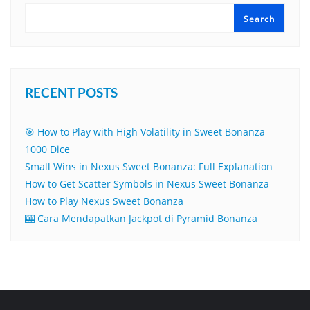
Search
RECENT POSTS
🎯 How to Play with High Volatility in Sweet Bonanza
1000 Dice
Small Wins in Nexus Sweet Bonanza: Full Explanation
How to Get Scatter Symbols in Nexus Sweet Bonanza
How to Play Nexus Sweet Bonanza
🎰 Cara Mendapatkan Jackpot di Pyramid Bonanza