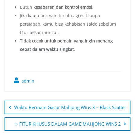
Butuh
kesabaran dan kontrol emosi
.
Jika kamu bermain terlalu agresif tanpa
persiapan, kamu bisa kehabisan saldo sebelum
fitur besar muncul.
Tidak cocok untuk pemain yang ingin menang
cepat dalam waktu singkat
.
admin
Post
navigation
Waktu Bermain Gacor Mahjong Wins 3 – Black Scatter
✨ FITUR KHUSUS DALAM GAME MAHJONG WINS 2