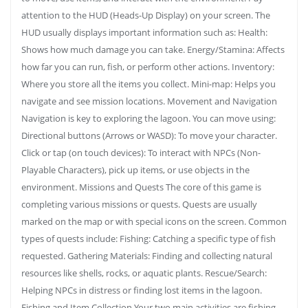
attention to the HUD (Heads-Up Display) on your screen. The
HUD usually displays important information such as: Health:
Shows how much damage you can take. Energy/Stamina: Affects
how far you can run, fish, or perform other actions. Inventory:
Where you store all the items you collect. Mini-map: Helps you
navigate and see mission locations. Movement and Navigation
Navigation is key to exploring the lagoon. You can move using:
Directional buttons (Arrows or WASD): To move your character.
Click or tap (on touch devices): To interact with NPCs (Non-
Playable Characters), pick up items, or use objects in the
environment. Missions and Quests The core of this game is
completing various missions or quests. Quests are usually
marked on the map or with special icons on the screen. Common
types of quests include: Fishing: Catching a specific type of fish
requested. Gathering Materials: Finding and collecting natural
resources like shells, rocks, or aquatic plants. Rescue/Search:
Helping NPCs in distress or finding lost items in the lagoon.
Fishing and Item Collection Your two main activities are fishing