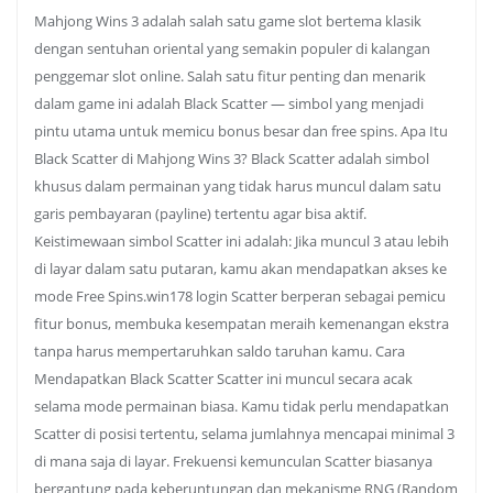
Mahjong Wins 3 adalah salah satu game slot bertema klasik
dengan sentuhan oriental yang semakin populer di kalangan
penggemar slot online. Salah satu fitur penting dan menarik
dalam game ini adalah Black Scatter — simbol yang menjadi
pintu utama untuk memicu bonus besar dan free spins. Apa Itu
Black Scatter di Mahjong Wins 3? Black Scatter adalah simbol
khusus dalam permainan yang tidak harus muncul dalam satu
garis pembayaran (payline) tertentu agar bisa aktif.
Keistimewaan simbol Scatter ini adalah: Jika muncul 3 atau lebih
di layar dalam satu putaran, kamu akan mendapatkan akses ke
mode Free Spins.win178 login Scatter berperan sebagai pemicu
fitur bonus, membuka kesempatan meraih kemenangan ekstra
tanpa harus mempertaruhkan saldo taruhan kamu. Cara
Mendapatkan Black Scatter Scatter ini muncul secara acak
selama mode permainan biasa. Kamu tidak perlu mendapatkan
Scatter di posisi tertentu, selama jumlahnya mencapai minimal 3
di mana saja di layar. Frekuensi kemunculan Scatter biasanya
bergantung pada keberuntungan dan mekanisme RNG (Random