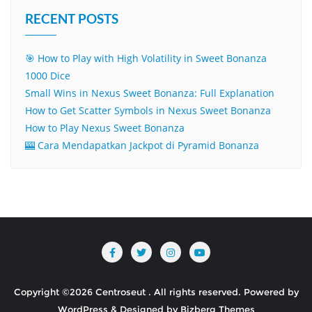
RECENT POSTS
🎯 How to Play with High Volatility in Sweet Bonanza
1000 Dice
Small Wins in Nexus Sweet Bonanza: Full Explanation
How to Get Scatter Symbols in Nexus Sweet Bonanza
How to Play Nexus Sweet Bonanza
🎰 Cara Mendapatkan Jackpot di Pyramid Bonanza
Copyright ©2026 Centroseut . All rights reserved.
Powered by
WordPress
&
Designed by
Bizberg Themes