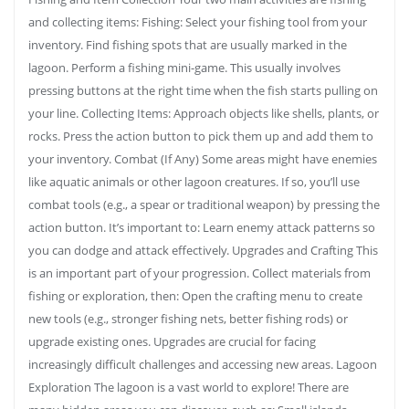
and collecting items: Fishing: Select your fishing tool from your
inventory. Find fishing spots that are usually marked in the
lagoon. Perform a fishing mini-game. This usually involves
pressing buttons at the right time when the fish starts pulling on
your line. Collecting Items: Approach objects like shells, plants, or
rocks. Press the action button to pick them up and add them to
your inventory. Combat (If Any) Some areas might have enemies
like aquatic animals or other lagoon creatures. If so, you’ll use
combat tools (e.g., a spear or traditional weapon) by pressing the
action button. It’s important to: Learn enemy attack patterns so
you can dodge and attack effectively. Upgrades and Crafting This
is an important part of your progression. Collect materials from
fishing or exploration, then: Open the crafting menu to create
new tools (e.g., stronger fishing nets, better fishing rods) or
upgrade existing ones. Upgrades are crucial for facing
increasingly difficult challenges and accessing new areas. Lagoon
Exploration The lagoon is a vast world to explore! There are