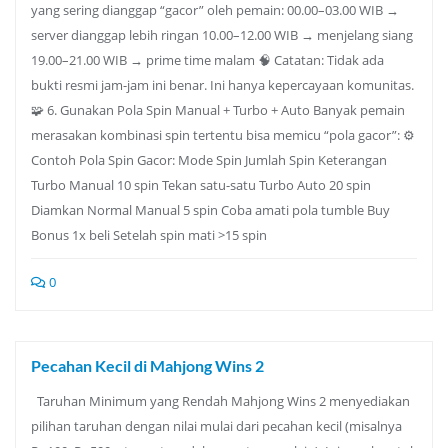
yang sering dianggap “gacor” oleh pemain: 00.00–03.00 WIB →
server dianggap lebih ringan 10.00–12.00 WIB → menjelang siang
19.00–21.00 WIB → prime time malam 🧠 Catatan: Tidak ada
bukti resmi jam-jam ini benar. Ini hanya kepercayaan komunitas.
🧩 6. Gunakan Pola Spin Manual + Turbo + Auto Banyak pemain
merasakan kombinasi spin tertentu bisa memicu “pola gacor”: ⚙️
Contoh Pola Spin Gacor: Mode Spin Jumlah Spin Keterangan
Turbo Manual 10 spin Tekan satu-satu Turbo Auto 20 spin
Diamkan Normal Manual 5 spin Coba amati pola tumble Buy
Bonus 1x beli Setelah spin mati >15 spin
0
Pecahan Kecil di Mahjong Wins 2
Taruhan Minimum yang Rendah Mahjong Wins 2 menyediakan
pilihan taruhan dengan nilai mulai dari pecahan kecil (misalnya