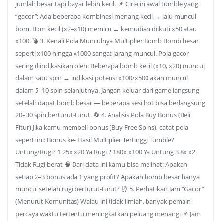
jumlah besar tapi bayar lebih kecil. 📌 Ciri-ciri awal tumble yang
“gacor”: Ada beberapa kombinasi menang kecil → lalu muncul
bom. Bom kecil (x2–x10) memicu → kemudian diikuti x50 atau
x100. 💣 3. Kenali Pola Munculnya Multiplier Bomb Bomb besar
seperti x100 hingga x1000 sangat jarang muncul. Pola gacor
sering diindikasikan oleh: Beberapa bomb kecil (x10, x20) muncul
dalam satu spin → indikasi potensi x100/x500 akan muncul
dalam 5–10 spin selanjutnya. Jangan keluar dari game langsung
setelah dapat bomb besar — beberapa sesi hot bisa berlangsung
20–30 spin berturut-turut. 🔄 4. Analisis Pola Buy Bonus (Beli
Fitur) Jika kamu membeli bonus (Buy Free Spins), catat pola
seperti ini: Bonus ke- Hasil Multiplier Tertinggi Tumble?
Untung/Rugi? 1 25x x20 Ya Rugi 2 180x x100 Ya Untung 3 8x x2
Tidak Rugi berat 🧠 Dari data ini kamu bisa melihat: Apakah
setiap 2–3 bonus ada 1 yang profit? Apakah bomb besar hanya
muncul setelah rugi berturut-turut? ⏰ 5. Perhatikan Jam “Gacor”
(Menurut Komunitas) Walau ini tidak ilmiah, banyak pemain
percaya waktu tertentu meningkatkan peluang menang. 📌 Jam