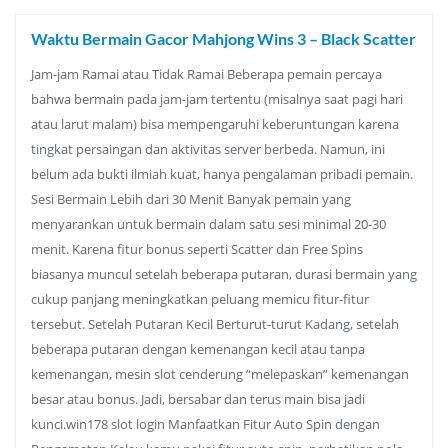
Waktu Bermain Gacor Mahjong Wins 3 – Black Scatter
Jam-jam Ramai atau Tidak Ramai Beberapa pemain percaya
bahwa bermain pada jam-jam tertentu (misalnya saat pagi hari
atau larut malam) bisa mempengaruhi keberuntungan karena
tingkat persaingan dan aktivitas server berbeda. Namun, ini
belum ada bukti ilmiah kuat, hanya pengalaman pribadi pemain.
Sesi Bermain Lebih dari 30 Menit Banyak pemain yang
menyarankan untuk bermain dalam satu sesi minimal 20-30
menit. Karena fitur bonus seperti Scatter dan Free Spins
biasanya muncul setelah beberapa putaran, durasi bermain yang
cukup panjang meningkatkan peluang memicu fitur-fitur
tersebut. Setelah Putaran Kecil Berturut-turut Kadang, setelah
beberapa putaran dengan kemenangan kecil atau tanpa
kemenangan, mesin slot cenderung “melepaskan” kemenangan
besar atau bonus. Jadi, bersabar dan terus main bisa jadi
kunci.win178 slot login Manfaatkan Fitur Auto Spin dengan