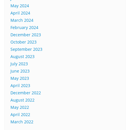
May 2024
April 2024
March 2024
February 2024
December 2023
October 2023
September 2023
August 2023
July 2023
June 2023
May 2023
April 2023
December 2022
August 2022
May 2022
April 2022
March 2022