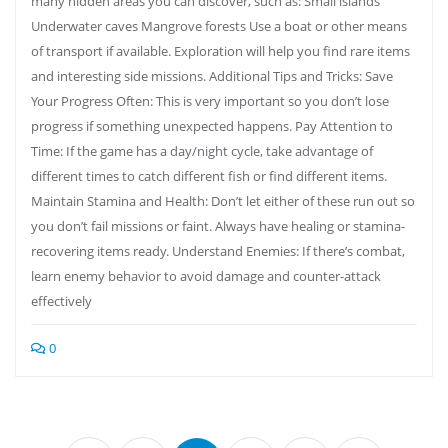
many hidden areas you can discover, such as: Small islands
Underwater caves Mangrove forests Use a boat or other means
of transport if available. Exploration will help you find rare items
and interesting side missions. Additional Tips and Tricks: Save
Your Progress Often: This is very important so you don’t lose
progress if something unexpected happens. Pay Attention to
Time: If the game has a day/night cycle, take advantage of
different times to catch different fish or find different items.
Maintain Stamina and Health: Don’t let either of these run out so
you don’t fail missions or faint. Always have healing or stamina-
recovering items ready. Understand Enemies: If there’s combat,
learn enemy behavior to avoid damage and counter-attack
effectively
0
Posts
pagination