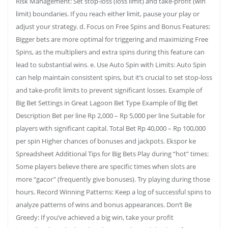
Risk Management: Set stop-loss (loss limit) and take-profit (win
limit) boundaries. If you reach either limit, pause your play or
adjust your strategy. d. Focus on Free Spins and Bonus Features:
Bigger bets are more optimal for triggering and maximizing Free
Spins, as the multipliers and extra spins during this feature can
lead to substantial wins. e. Use Auto Spin with Limits: Auto Spin
can help maintain consistent spins, but it’s crucial to set stop-loss
and take-profit limits to prevent significant losses. Example of
Big Bet Settings in Great Lagoon Bet Type Example of Big Bet
Description Bet per line Rp 2,000 – Rp 5,000 per line Suitable for
players with significant capital. Total Bet Rp 40,000 – Rp 100,000
per spin Higher chances of bonuses and jackpots. Ekspor ke
Spreadsheet Additional Tips for Big Bets Play during “hot” times:
Some players believe there are specific times when slots are
more “gacor” (frequently give bonuses). Try playing during those
hours. Record Winning Patterns: Keep a log of successful spins to
analyze patterns of wins and bonus appearances. Don’t Be
Greedy: If you’ve achieved a big win, take your profit