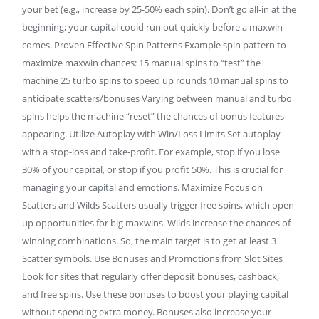
your bet (e.g., increase by 25-50% each spin). Don’t go all-in at the
beginning; your capital could run out quickly before a maxwin
comes. Proven Effective Spin Patterns Example spin pattern to
maximize maxwin chances: 15 manual spins to “test” the
machine 25 turbo spins to speed up rounds 10 manual spins to
anticipate scatters/bonuses Varying between manual and turbo
spins helps the machine “reset” the chances of bonus features
appearing. Utilize Autoplay with Win/Loss Limits Set autoplay
with a stop-loss and take-profit. For example, stop if you lose
30% of your capital, or stop if you profit 50%. This is crucial for
managing your capital and emotions. Maximize Focus on
Scatters and Wilds Scatters usually trigger free spins, which open
up opportunities for big maxwins. Wilds increase the chances of
winning combinations. So, the main target is to get at least 3
Scatter symbols. Use Bonuses and Promotions from Slot Sites
Look for sites that regularly offer deposit bonuses, cashback,
and free spins. Use these bonuses to boost your playing capital
without spending extra money. Bonuses also increase your